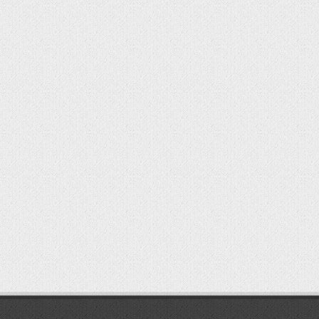
мостбет кг