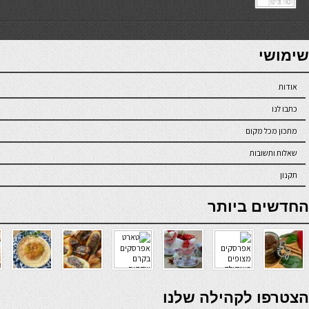
7slots
seriöse online casinos österreich
שימושי
אודות
כתבו לנו
מתכון מכל מקום
שאלות ותשובות
תקנון
online casino
החדשים ביותר
verde casino
הצטרפו לקהילה שלנו