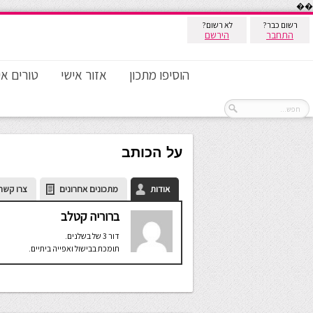
��
רשום כבר?
לא רשום?
התחבר
הירשם
הוסיפו מתכון
אזור אישי
טורים אי
על הכותב
אודות
מתכונים אחרונים
צרו קשר
ברוריה קטלב
דור 3 של בשלנים.
תומכת בבישול ואפייה ביתיים.