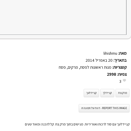
מאת:
lihishmu
בתאריך:
20 באפריל 2014
קטגוריות:
מנות ראשונות לפסח
,
מרקים
,
פסח
צפיות:
2998
3
מרק צח
קניידלך
קניידלעך
REPORT THIS IMAGE - דווח על תמונה זו
קניידלעך עם סוד לרכות ואווריריות. מגישים בתוך מרק צח. קל להכנה ומאוד טעים