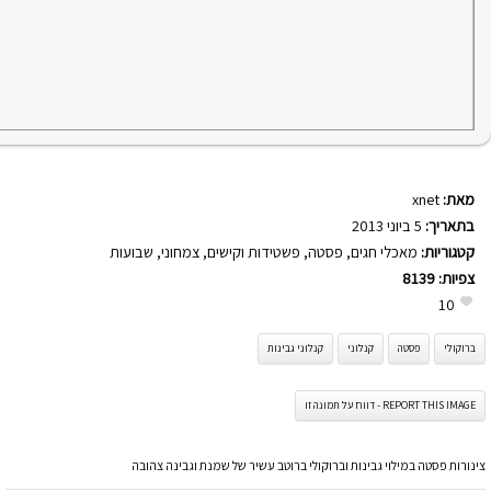
מאת:
xnet
בתאריך:
5 ביוני 2013
קטגוריות:
מאכלי חגים
,
פסטה
,
פשטידות וקישים
,
צמחוני
,
שבועות
צפיות:
8139
10
ברוקולי
פסטה
קנלוני
קנלוני גבינות
REPORT THIS IMAGE - דווח על תמונה זו
צינורות פסטה במילוי גבינות וברוקולי ברוטב עשיר של שמנת וגבינה צהובה