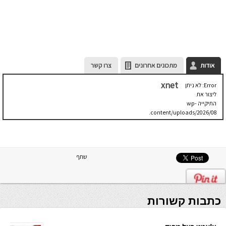
אודות
מתכונים אחרונים
צרו קשר
xnet
Error: לא ניתן
ליצור את
התיקייה wp-
content/uploads/2026/08.
יש לבדוק
שתיקיית האב
שלה ניתנת
לכתיבה.
שתף
כתבות קשורות