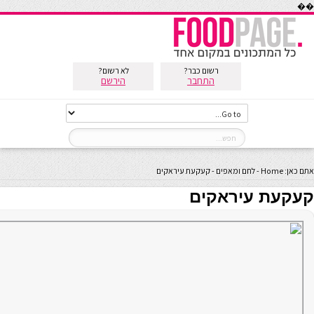
��
רשום כבר?
לא רשום?
התחבר
הירשם
אתם כאן:
Home
-
לחם ומאפים
-
קעקעת עיראקים
קעקעת עיראקים