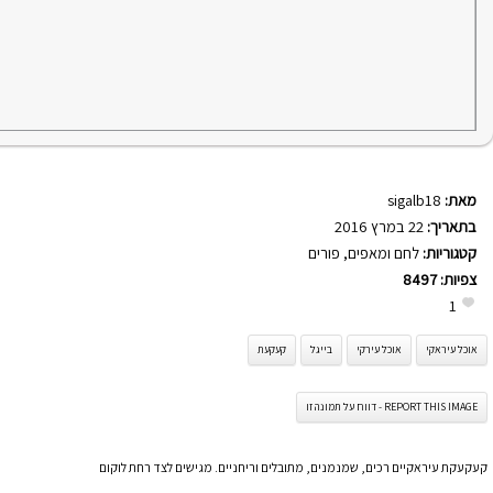
מאת:
sigalb18
בתאריך:
22 במרץ 2016
קטגוריות:
לחם ומאפים
,
פורים
צפיות:
8497
1
אוכל עיראקי
אוכל עירקי
בייגל
קעקעת
REPORT THIS IMAGE - דווח על תמונה זו
קעקעקת עיראקיים רכים, שמנמנים, מתובלים וריחניים. מגישים לצד רחת לוקום