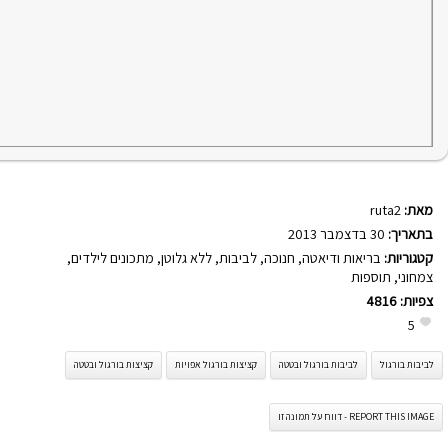
מאת:
ruta2
בתאריך:
30 בדצמבר 2013
קטגוריות:
בריאות ודיאטה
,
חנוכה
,
לביבות
,
ללא גלוטן
,
מתכונים לילדים
,
צמחוני
,
תוספות
צפיות:
4816
5
לביבות בורגול
לביבות בורגול ובטטה
קציצות בורגול אפויות
קציצות בורגול ובטטה
REPORT THIS IMAGE - דווח על תמונה זו