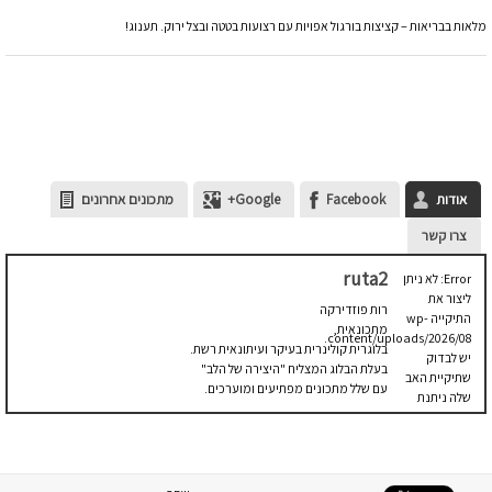
מלאות בבריאות – קציצות בורגול אפויות עם רצועות בטטה ובצל ירוק. תענוג!
אודות
Facebook
Google+
מתכונים אחרונים
צרו קשר
ruta2
Error: לא ניתן
ליצור את
רות פוזדירקה
התיקייה wp-
מתכונאית,
content/uploads/2026/08.
בלוגרית קולינרית בעיקר ועיתונאית רשת.
יש לבדוק
בעלת הבלוג המצליח "היצירה של הלב"
שתיקיית האב
עם שלל מתכונים מפתיעים ומוערכים.
שלה ניתנת
לכתיבה.