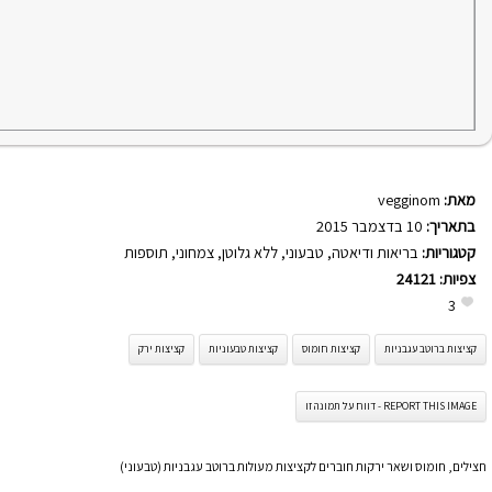
מאת:
vegginom
בתאריך:
10 בדצמבר 2015
קטגוריות:
בריאות ודיאטה
,
טבעוני
,
ללא גלוטן
,
צמחוני
,
תוספות
צפיות:
24121
3
קציצות ברוטב עגבניות
קציצות חומוס
קציצות טבעוניות
קציצות ירק
REPORT THIS IMAGE - דווח על תמונה זו
חצילים, חומוס ושאר ירקות חוברים לקציצות מעולות ברוטב עגבניות (טבעוני)