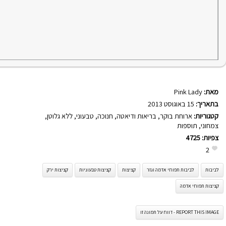
מאת:
Pink Lady
בתאריך:
15 באוגוסט 2013
קטגוריות:
ארוחת בוקר
,
בריאות ודיאטה
,
חנוכה
,
טבעוני
,
ללא גלוטן
,
צמחוני
,
תוספות
צפיות:
4725
2
לביבות
לביבות תפוחי אדמה וגזר
קציצות
קציצות טבעוניות
קציצות ירק
קציצות תפוחי אדמה
REPORT THIS IMAGE - דווח על תמונה זו