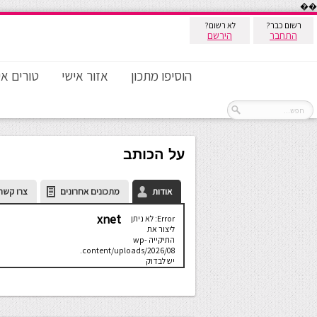
��
רשום כבר?
לא רשום?
התחבר
הירשם
הוסיפו מתכון
אזור אישי
טורים אי
על הכותב
אודות
מתכונים אחרונים
צרו קשר
xnet
Error: לא ניתן
ליצור את
התיקייה wp-
content/uploads/2026/08.
יש לבדוק
שתיקיית האב
שלה ניתנת
לכתיבה.