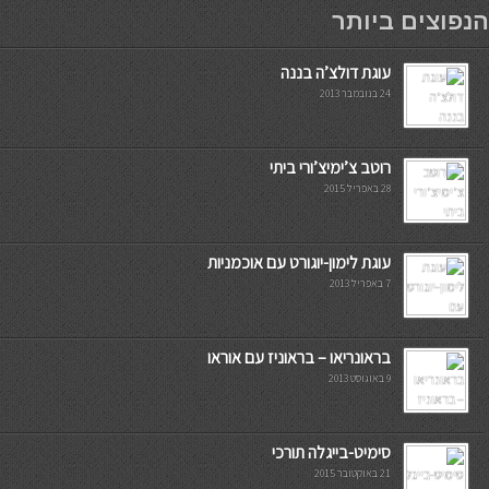
мостбет кг
הנפוצים ביותר
עוגת דולצ’ה בננה
24 בנובמבר 2013
רוטב צ’ימיצ’ורי ביתי
28 באפריל 2015
עוגת לימון-יוגורט עם אוכמניות
7 באפריל 2013
בראונריאו – בראוניז עם אוראו
9 באוגוסט 2013
סימיט-בייגלה תורכי
21 באוקטובר 2015