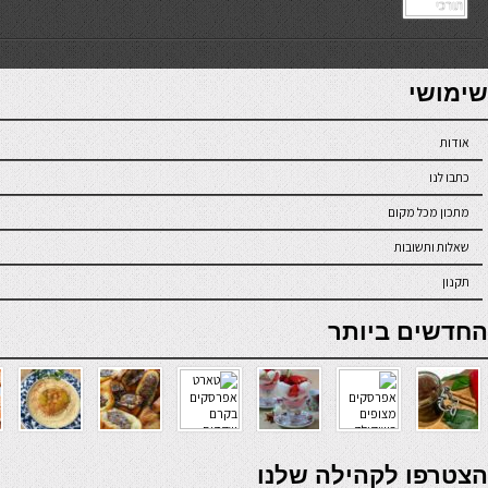
7slots
seriöse online casinos österreich
שימושי
אודות
כתבו לנו
מתכון מכל מקום
שאלות ותשובות
תקנון
online casino
החדשים ביותר
verde casino
הצטרפו לקהילה שלנו