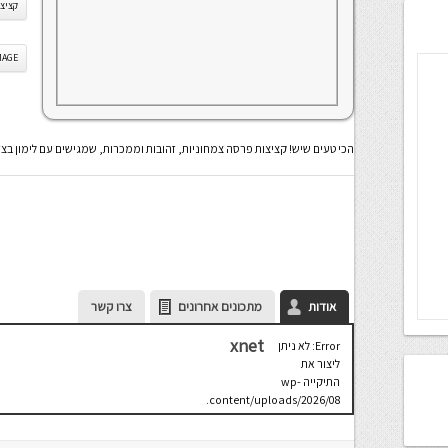
קציצו
IS IMAGE
הכי טעים שיש! קציצות פרסה צמחוניות, זהובות וממכרות, שמגישים עם לימון בצ
אודות
מתכונים אחרונים
צרו קשר
xnet
Error: לא ניתן
ליצור את
התיקייה wp-
content/uploads/2026/08.
יש לבדוק
שתיקיית האב