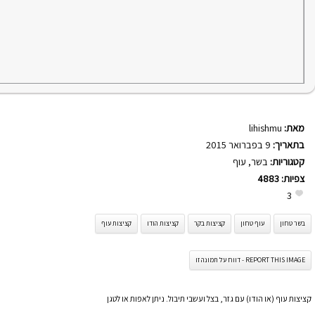
מאת:
lihishmu
בתאריך:
9 בפברואר 2015
קטגוריות:
בשר
,
עוף
צפיות:
4883
3
בשר טחון
עוף טחון
קציצות בקר
קציצות הודו
קציצות עוף
REPORT THIS IMAGE - דווח על תמונה זו
קציצות עוף (או הודו) עם גזר, בצל ועשבי תיבול. ניתן לאפות או לטגן