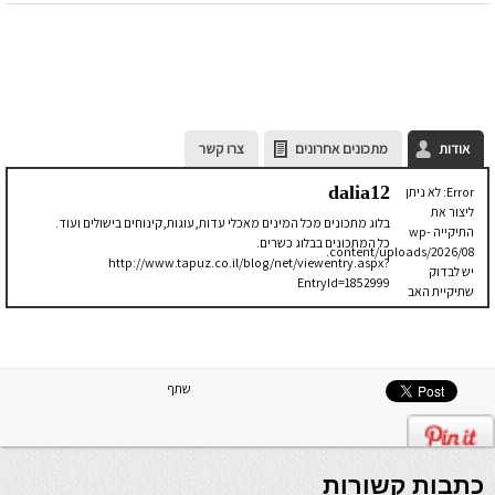
אודות
מתכונים אחרונים
צרו קשר
dalia12
Error: לא ניתן
ליצור את
בלוג מתכונים מכל המינים מאכלי עדות,עוגות,קינוחים בישולים ועוד.
התיקייה wp-
כל המתכונים בבלוג כשרים.
content/uploads/2026/08.
http://www.tapuz.co.il/blog/net/viewentry.aspx?
יש לבדוק
EntryId=1852999
שתיקיית האב
שלה ניתנת
לכתיבה.
שתף
כתבות קשורות