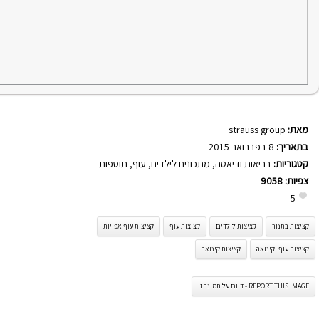
מאת:
strauss group
בתאריך:
8 בפברואר 2015
קטגוריות:
בריאות ודיאטה
,
מתכונים לילדים
,
עוף
,
תוספות
צפיות:
9058
5
קציצות בתנור
קציצות לילדים
קציצות עוף
קציצות עוף אפויות
קציצות עוף וקינואה
קציצות קינואה
REPORT THIS IMAGE - דווח על תמונה זו