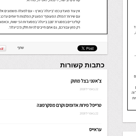
אין עוד מועדון כמו 'בייגלה' בארץ – עם למעלה משמונים אל
עם שירות 'המזלג המעופף' המעניק המלצות ודיווחים עדכני
קולינריים במסגרת 'סבב בייגלה' במסעדות הכי שוות, וכאמור 
ד
רק מזון עבורכם, גם אתם חייבים להיות חלק מ'בייגלה'.
,
שתף
כתבות קשורות
ם
צ’אטני בצל מתוק
22 באפריל 2018
 זה
ות
טרייפל פירות אדומים וקרם מסקרפונה
22 באפריל 2018
עראייס