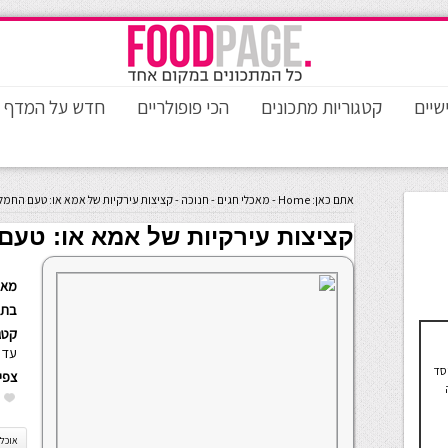
שיים
קטגוריות מתכונים
הכי פופולריים
חדש על המדף
אתם כאן:
Home
-
מאכלי חגים
-
חנוכה
-
קציצות עירקיות של אמא או: טעם החמל
קציצות עירקיות של אמא או: טע
מאת
בתא
קטגו
עדו
וסד
צפי
אוכל 