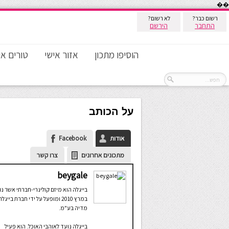
��
רשום כבר?
לא רשום?
התחבר
הירשם
הוסיפו מתכון
אזור אישי
טורים אי
על הכותב
אודות
Facebook
מתכונים אחרונים
צרו קשר
beygale
בייגלה הוא מיזם קולינרי-חברתי אשר נ
במרץ 2010 ומופעל על ידי חברת בייגלה
מדיה בע"מ.
בייגלה נועד לאוהבי האוכל. הוא פעיל