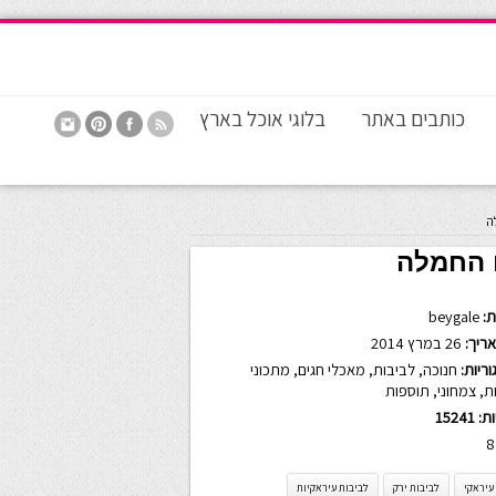
כותבים באתר
בלוגי אוכל בארץ
ה
ם החמלה
:
beygale
ריך:
26 במרץ 2014
ריות:
חנוכה
,
לביבות
,
מאכלי חגים
,
מתכוני
ת
,
צמחוני
,
תוספות
ות:
15241
8
עיראקי
לביבות ירק
לביבות עיראקיות