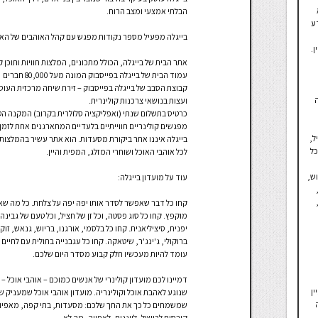
הבלתי אמצעי ומצב הרוח.
ע
בייגלה מפעיל מספר נקודות מפגש עם קהל האוהבים של האו
ן.
אתר הבית של בייגלה, הכולל מתכונים, המלצות חוויות ותוכן קול
עמוד הבית של בייגלה בפייסבוק המונה מעל 80,000 חברים
קבוצת הסבב של בייגלה בפייסבוק – זירת שיחה מרכזית העו
ועצות בנושאי צרכנות קולינרית.
כרטיס בתשלום שנתי (ואפליקציה סלולרית בקרוב) המקנה הטב
מפגשים קולינריים חווייתיים בלעדיים המתארגנים אחת לזמן 
ל,
בייגלה איננו אתר ביקורת מסעדות. הוא אתר עשיר בהמלצות 
כל
לכל אוהבי האוכל ושוחרי המזלג, המפית והיין.
וש,
עוד על מועדון בייגלה:
קחו כל דבר שאפשר לסדר אותו יפה יפה על צלחת. כל מה שאפש
מוקפץ. קחו כל סוג פסטה, וכל זן של חציל, וכל טעם של גבינה
יפנית, סיציליאנית. קחו כל בלסמי, אורגנו, בריוש, גנאש, זוקי
ברוקולי, ג'ינג'ר, שיטאקה. קחו כל עגבנייה בתולית עם לחיים
עומד להיות מעכשיו חלק קבוע מסדר היום שלכם.
דמיינו לכם מועדון קולינרי של אנשים כמוכם – אוהבי אוכל 
ין
שנוגע לאהבת אוכל וקולינריה. מועדון אוהבי אוכל שמעניק
שמשמחים כל כך את החך שלכם: מסעדות, בתי קפה, מאפיות, בת
קורסים לבישול, לייננות, לאפייה, מה לא.