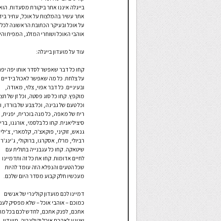
בייגלה איננו אתר ביקורת מסעדות. הוא
אתר עשיר בהמלצות על אוכל, עתיר ביד
על אוכל ובעיקר הכתובת הראשונה לכל
אוהבי האוכל ושוחרי המזלג, המפית והיי
עוד על מועדון בייגלה:
קחו כל דבר שאפשר לסדר אותו יפה יפה
על צלחת. כל מה שאפשר לאכול בידיים
ובעיניים. כל דבר אפוי, צלוי, מאודה,
מוקפץ. קחו כל סוג פסטה, וכל זן של חצי
וכל טעם של גבינה, וכל צבע של בורדו, ו
ריח של מאפה, כל מנה בוכרית, יפנית,
סיציליאנית. קחו כל בלסמי, אורגנו, ברי
גנאש, זוקיני, פוקאצ'ה, קלמארי, צ'ילי,
רביולי, מרלו, אסקרגו, ברוקולי, ג'ינג'ר,
שיטאקה. קחו כל עגבנייה בתולית עם
לחיים אדומות. קחו את כל זה ותדמיינו
שכל הטעים והנפלא הזה עומד להיות
מעכשיו חלק קבוע מסדר היום שלכם.
דמיינו לכם מועדון קולינרי של אנשים
כמוכם – אוהבי אוכל – שלא מפסיק לעני
אתכם, לפנק אתכם, לחדש לכם בכל מה
שנוגע לאהבת אוכל וקולינריה. מועדון