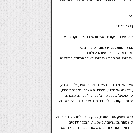
כל:
ינרי ייחודי.
סקת בעיקר בביקורת מסעדות של הגולשים, וקבוצות שיחה
ות והנחות בלעדיות לחברי מועדון בייגלה.
מה, במסעדות, קורסים לבישול וכד'.
על אוכל, עתיר בידע על אוכל ובעיקר הכתובת הראשונה
ר לאכול בידיים ובעיניים. כל דבר אפוי, צלוי, מאודה,
, וכל צבע של בורדו, וכל ריח של מאפה, כל מנה בוכרית,
ני, פוקאצ'ה, קלמארי, צ'ילי, רביולי, מרלו, אסקרגו,
 אדומות. קחו את כל זה ותדמיינו שכל הטעים והנפלא הזה
– שלא מפסיק לעניין אתכם, לפנק אתכם, לחדש לכם בכל מה
 שבוע אחר שבוע הטבות משמעותיות בכל התחומים
י יין, קונדיטוריות, שוקולטריות, גבינריות, ציוד מטבח,