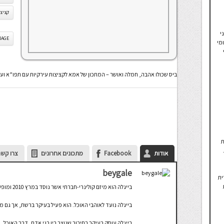
קציצו
י
IS IMAGE
מי
ביס שכולו אהבה, חמלה ואושר – המתכון של אמא לקציצות עירקיות עם תפו”א ועש
ת
אודות
Facebook
מתכונים אחרונים
צרו קשר
beygale
ית
בייגלה הוא מיזם קולינרי-חברתי אשר נוסד במרץ 2010 ומופעל על ידי חברת בייגלה מדיה בע"מ.
בייגלה נועד לאוהבי האוכל. הוא פעיל בעיקר ברשת, אך גם מח
בייגלה עוסק בעיקר בחיבור שנוצר בין בני אדם, דרך האוכל, 