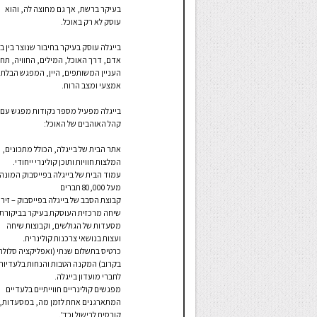
בעיקר ברשת, אך גם מחוצה לה, והוא
עוסק לא רק באוכל.
בייגלה עוסק בעיקר בחיבור שנוצר בין בנ
אדם, דרך האוכל, המילים, החוויה, תחו
העניין המשותפים, היין, המפגש הבלתי
אמצעי ומצב הרוח.
בייגלה מפעיל מספר נקודות מפגש עם
קהל האוהבים של האוכל:
אתר הבית של בייגלה, הכולל מתכונים,
המלצות חוויות ותוכן קולינרי ייחודי.
עמוד הבית של בייגלה בפייסבוק המונה
מעל 80,000 חברים
קבוצת הסבב של בייגלה בפייסבוק – זיר
שיחה מרכזית העוסקת בעיקר בביקורת
מסעדות של הגולשים, וקבוצות שיחה
ועצות בנושאי צרכנות קולינרית.
כרטיס בתשלום שנתי (ואפליקציה סלולר
בקרוב) המקנה הטבות והנחות בלעדיות
לחברי מועדון בייגלה.
מפגשים קולינריים חווייתיים בלעדיים
המתארגנים אחת לזמן מה, במסעדות,
קורסים לבישול וכד'.