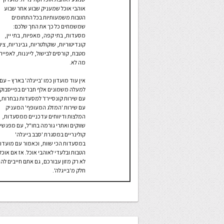
אוהבי אוכל שמעניק שבוע אחר שבוע
הטבות משמעותיות בכל התחומים
שמשמחים כל כך את החך שלכם:
מסעדות, בתי קפה, מאפיות, בתי יין,
קונדיטוריות, שוקולטריות, גבינריות, ציו
מטבח, קורסים לבישול, לייננות, לאפייה
מה לא.
אין עוד מועדון כמו 'בייגלה' בארץ – עם
למעלה משמונים אלף חברים בפייסבוק,
עם שירות קונסיירז' למסעדות נבחרות,
עם שירות 'המזלג המעופף' המעניק
המלצות ודיווחים עדכניים ממסעדות,
שווקים ואתרי גורמה בחו"ל, עם מפגשי
קולינריים במסגרת 'סבב בייגלה'
במסעדות הכי שוות, וכאמור עם מועדון
הטבות ובלעדי לאוהבי אוכל. אז אם אוכל
לא רק מזון עבורכם, גם אתם חייבים להי
חלק מ'בייגלה'.