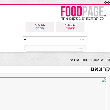
��
רשום כבר?
לא רשום?
התחבר
הירשם
אתם כאן:
Home
-
קינוחים
-
קרונאט
קרונאט