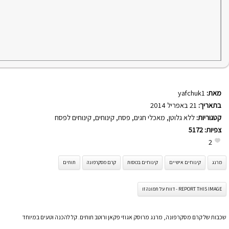
מאת:
yafchuk1
בתאריך:
21 באפריל 2014
קטגוריות:
ללא גלוטן
,
מאכלי חגים
,
פסח
,
קינוחים
,
קינוחים לפסח
צפיות:
5172
2
מרנג
קינוחים אישיים
קינוחים בכוסות
קרם מסקרפונה
תותים
REPORT THIS IMAGE - דווח על תמונה זו
שכבות של קרם מסקרפונה, מרנג מרוסק אגוזי פקאן ורוטב תותים. קל להכנה וטעים במיוחד