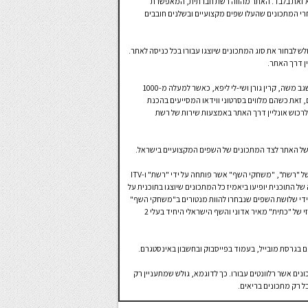
לא זאת בלבד. האתר מהווה רשת חברתית, המאפשרת
רי המתכונים שהעלו שפים מקצועיים ובשלנים חובבים
לבחור את סוג המתכונים שיוצגו עבורו בכל כניסה לאתר.
ן דרך האתר.
בנוסף, "יאמיז" מביא טעימה מעולמם הקולינרי של השפים שגב משה, קרין גורן ושי-לי ליפא, כאשר למעלה מ-1000
 זאת כשהם מלווים בסרטוני ווידאו המסייעים בהכנת
לרכוש אונליין דרך האתר באמצעות שירות של רשת
ת של האתר לצד המתכונים של השפים המקצועיים בישראל.
"יאמיז" מהווה נדבך חשוב בהשקת תוכנית הבישול החדשה של "רשת", "משחקי השף" אשר פותחה על ידי "רשת" ו-ITV
של התוכנית יופיעו ביאמיז כל המתכונים שיוצגו בתוכנית על
ל ידי שלושת השפים שנבחרו להוות מנטורים ב"משחקי השף"
– שף ומנכ"ל קבוצת "מחניודה", אסף גרניט, השף הווירטואוזי של "כתית" מאיר אדוני והשף הישראלי היחיד בעלי 2
ם בגרסת מובייל, בעמוד בפייסבוק ובחשבון באינסטגרם.
ים אשר רלוונטים עבורו. כך לדוגמא, גולש שמתעניין רק
בל רק מתכונים בריאים.