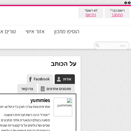
��
רשום כבר?
לא רשום?
התחבר
הירשם
הוסיפו מתכון
אזור אישי
טורים אי
על הכותב
אודות
Facebook
מתכונים אחרונים
צרו קשר
yummies
אחראית צוות עורכי תוכן בדיגיטל
at
יאמ
"יאמיז" הינה רשת חברתית ראשונה
מסוגה בעולם המאגדת אלפי מתכונים 
שפים ושל גולשים על פי קטגוריות שונות
בהתאם להעדפות אישיות של הגולשים