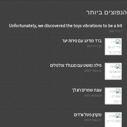
мостбет кг
הנפוצים ביותר
Unfortunately, we discovered the toys vibrations to be a bit
7 ביולי 2026
ברד פודינג עם פירות יער
15 ביולי 2015
פילה מושט עם מנגולד ופלפלים
11 באפריל 2018
עוגת שמרים רוגלך
9 בנובמבר 2015
מקרון פטל וורדים
17 באפריל 2016