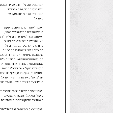
המתכונים שהועלו ודורגו על-ידי הגולש
יוצגו בעמוד הבית של האתר לצד
המתכונים של השפים המקצועיים
בישראל.
"יאמיז" מהווה נדבך חשוב בהשקת
תוכנית הבישול החדשה של "רשת",
"משחקי השף" אשר פותחה על ידי "רש
ו-ITV העולמית וצפויה לעלות לאוויר
בחודשים הקרובים. עם עלייתה של
התוכנית יופיעו ביאמיז כל המתכונים
שיוצגו בתוכנית על ידי מתמודדי התוכנ
כמו גם המתכונים שיוצגו בתוכנית על יד
שלושת השפים שנבחרו להוות מנטורים
ב"משחקי השף" – שף ומנכ"ל קבוצת
"מחניודה", אסף גרניט, השף הווירטואו
של "כתית" מאיר אדוני והשף הישראלי
היחיד בעלי 2 כוכבי מישלן – מושיק רוט.
"יאמיז" פותח בשיתוף "רשת" וחברת "
בוקס" והוא יעלה גם בגרסת מובייל,
בעמוד בפייסבוק ובחשבון באינסטגרם.
"יאמיז" כאמור מאפשר לגולשים לבחור