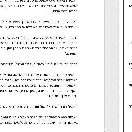
"יאמיז" הוא אתר אוכל מבוסס מתכונים עשיר במיוחד, אך 
ים
לגולשים להעלות ולשתף מתכונים אישיים שלהם וכן לעקוב אח
אחרים ולדרג אותם.
האתר הייחודי מותאם אישית למשתמש בכך שמאפשר לכל גולש 
"יאמיז" מאפשר לגולשים רכישה מיידית של המוצרים, און-ליי
ת"
מתכונים שהוצגו בתכניותיהם ב"רשת" יהפכו לנחלת הגולשים,
המנה. כאמור, את המרכיבים הדרושים לכל מתכון ניתן יהיה 
"שופרסל".
ית
המתכונים שהועלו ודורגו על-ידי הגולשים יוצגו בעמוד הבי
י
העולמית וצפויה לעלות לאוויר בחודשים הקרובים. עם עלייתה 
זי
ידי מתמודדי התוכנית כמו גם המתכונים שיוצגו בתוכנית ע
כוכבי מישלן – מושיק רוט.
דה
"יאמיז" פותח בשיתוף "רשת" וחברת "דה בוקס" והוא יעלה ג
"יאמיז" כאמור מאפשר לגולשים לבחור את סוג האוכל והמתכונ
במתכוני בריאות, יוכל להפעיל סינון כך שבכל ביקור באתר יק