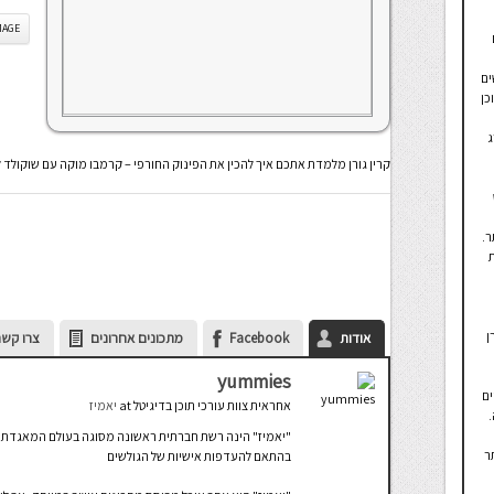
IS IMAGE
ים
כן
ג
קרין גורן מלמדת אתכם איך להכין את הפינוק החורפי – קרמבו מוקה עם שוקולד ל
ר.
ן
אודות
Facebook
מתכונים אחרונים
צרו קשר
yummies
ים
אחראית צוות עורכי תוכן בדיגיטל
at
יאמיז
"יאמיז" הינה רשת חברתית ראשונה מסוגה בעולם המאגדת אלפ
ר
בהתאם להעדפות אישיות של הגולשים