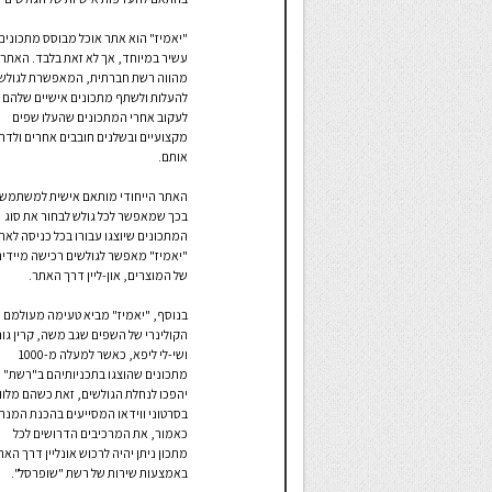
"יאמיז" הוא אתר אוכל מבוסס מתכונים
עשיר במיוחד, אך לא זאת בלבד. האתר
מהווה רשת חברתית, המאפשרת לגולש
להעלות ולשתף מתכונים אישיים שלהם ו
לעקוב אחרי המתכונים שהעלו שפים
מקצועיים ובשלנים חובבים אחרים ולדר
אותם.
האתר הייחודי מותאם אישית למשתמש
בכך שמאפשר לכל גולש לבחור את סוג
המתכונים שיוצגו עבורו בכל כניסה לאת
"יאמיז" מאפשר לגולשים רכישה מיידית
של המוצרים, און-ליין דרך האתר.
בנוסף, "יאמיז" מביא טעימה מעולמם
הקולינרי של השפים שגב משה, קרין גור
ושי-לי ליפא, כאשר למעלה מ-1000
מתכונים שהוצגו בתכניותיהם ב"רשת"
יהפכו לנחלת הגולשים, זאת כשהם מלוו
בסרטוני ווידאו המסייעים בהכנת המנה.
כאמור, את המרכיבים הדרושים לכל
מתכון ניתן יהיה לרכוש אונליין דרך האת
באמצעות שירות של רשת "שופרסל".