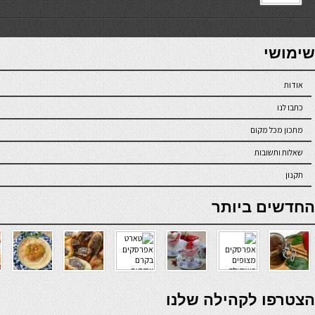
7slots
seriöse online casinos österreich
שימושי
אודות
כתבו לנו
מתכון מכל מקום
שאלות ותשובות
תקנון
online casino
החדשים ביותר
verde casino
הצטרפו לקהילה שלנו