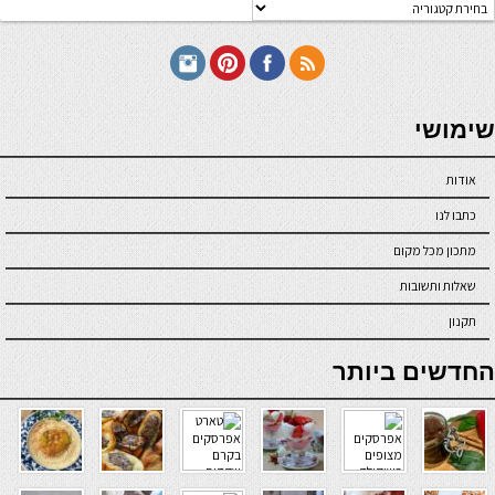
טגוריות
תכונים
seriöse online casinos österreich
שימושי
אודות
כתבו לנו
מתכון מכל מקום
שאלות ותשובות
תקנון
online casino
החדשים ביותר