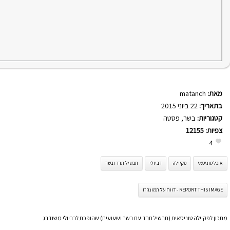
מאת:
matanch
בתאריך:
22 ביוני 2015
קטגוריות:
בשר
,
פסטה
צפיות:
12155
4
אוכל טוניסאי
פקיילה
רביולי
תבשיל תרד ובשר
REPORT THIS IMAGE - דווח על תמונה זו
מתכון לפקיילה טוניסאית (תבשיל תרד עם בשר ושעועית) שהופכת לרביולי משודרג