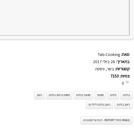
מאת:
Tals-Cooking
בתאריך:
26 ביולי 2017
קטגוריות:
בשר
,
פסטה
צפיות:
7153
0
בולונז
זולונז
ספגטי
ספגטי בולונז
פסטה ברוטב בולונז
רוטב
רוטב בולונז
רוטב בולונז לילדים
REPORT THIS IMAGE - דווח על תמונה זו