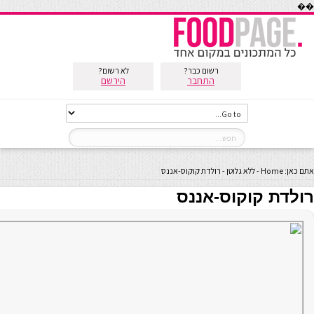
��
רשום כבר?
לא רשום?
התחבר
הירשם
אתם כאן:
Home
-
ללא גלוטן
-
רולדת קוקוס-אננס
רולדת קוקוס-אננס