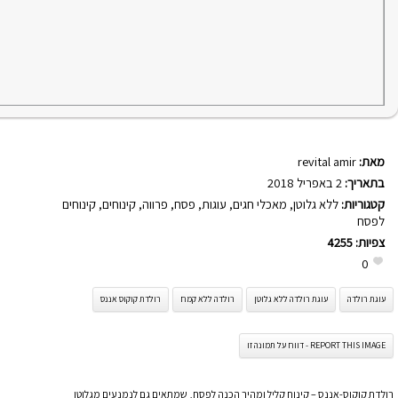
מאת:
revital amir
בתאריך:
2 באפריל 2018
קטגוריות:
ללא גלוטן
,
מאכלי חגים
,
עוגות
,
פסח
,
פרווה
,
קינוחים
,
קינוחים
לפסח
צפיות:
4255
0
עוגת רולדה
עוגת רולדה ללא גלוטן
רולדה ללא קמח
רולדת קוקוס אננס
REPORT THIS IMAGE - דווח על תמונה זו
רולדת קוקוס-אננס – קינוח קליל ומהיר הכנה לפסח, שמתאים גם לנמנעים מגלוטן