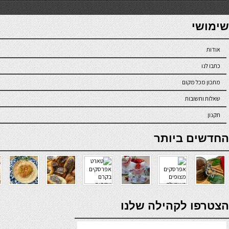
7slots
seriöse online casinos österreich
שימושי
אודות
כתבו לנו
מתכון מכל מקום
שאלות ותשובות
תקנון
online casino
החדשים ביותר
verde casino
הצטרפו לקהילה שלנו