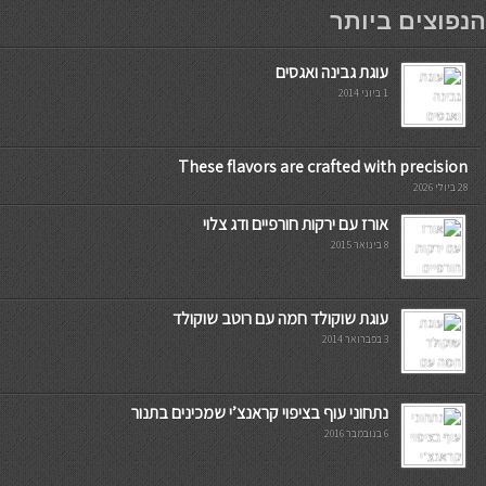
мостбет кг
הנפוצים ביותר
עוגת גבינה ואגסים
1 ביוני 2014
These flavors are crafted with precision
28 ביולי 2026
אורז עם ירקות חורפיים ודג צלוי
8 בינואר 2015
עוגת שוקולד חמה עם רוטב שוקולד
3 בפברואר 2014
נתחוני עוף בציפוי קראנצ’י שמכינים בתנור
6 בנובמבר 2016