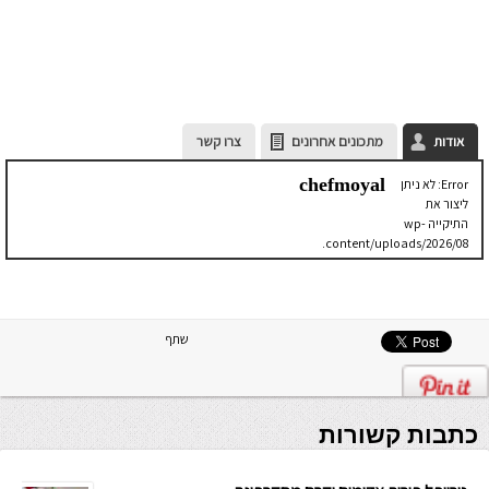
אודות
מתכונים אחרונים
צרו קשר
chefmoyal
Error: לא ניתן
ליצור את
התיקייה wp-
content/uploads/2026/08.
יש לבדוק
שתיקיית האב
שלה ניתנת
לכתיבה.
שתף
כתבות קשורות