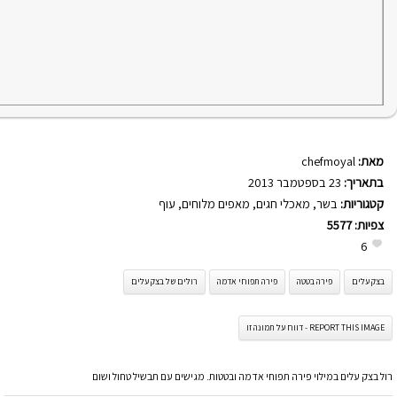
מאת:
chefmoyal
בתאריך:
23 בספטמבר 2013
קטגוריות:
בשר
,
מאכלי חגים
,
מאפים מלוחים
,
עוף
צפיות:
5577
6
בצק עלים
פירה בטטה
פירה תפוחי אדמה
רולים של בצק עלים
REPORT THIS IMAGE - דווח על תמונה זו
רול בצק עלים במילוי פירה תפוחי אדמה ובטטות. מגישים עם תבשיל טחול ושום