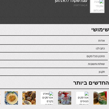
עוגת שוקולד ללא גלוטן
4 באפריל 2018
7slots
seriöse online casinos österreich
שימושי
אודות
כתבו לנו
מתכון מכל מקום
שאלות ותשובות
תקנון
online casino
החדשים ביותר