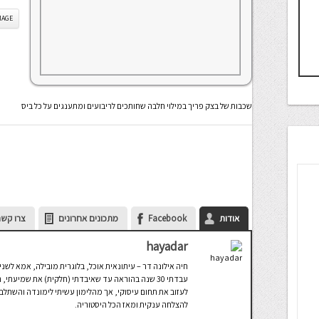
IS IMAGE
שכבות של בצק פריך במילוי חלבה שחותכים לריבועים ומתענגים על כל ביס
אודות
Facebook
מתכונים אחרונים
צרו קשר
hayadar
חיה אילונה דר – עיתונאית אוכל, בלוגרית מובילה, אמא לשני 
עבדתי 30 שנה בהוראה עד שאיבדתי (חלקית) את שמיע
לעזוב את תחום עיסוקי, אך מהלימון עשיתי לימונדה והשתלב
להצלחה ענקית ומאז הכל היסטוריה.