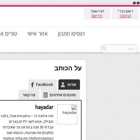
��
רשום כבר?
לא רשום?
התחבר
הירשם
הוסיפו מתכון
אזור אישי
טורים אי
על הכותב
אודות
Facebook
מתכונים אחרונים
צרו קשר
hayadar
חיה אילונה דר – עיתונאית אוכל, בלוגרי
מובילה, אמא לשני ילדים בוגרים.
עבדתי 30 שנה בהוראה עד שאיבדתי
(חלקית) את שמיעתי, ההתחרשות
הפתאומית טלטלה את עולמי ונאלצתי