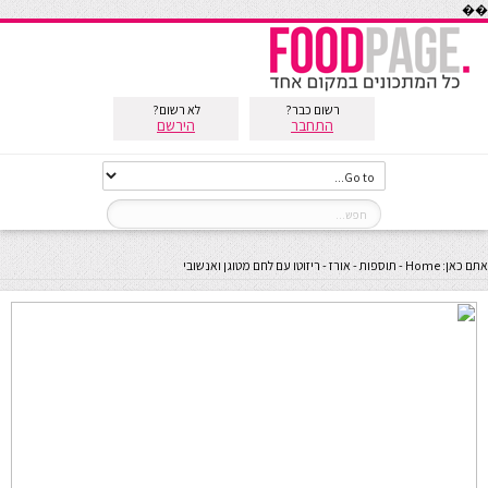
��
רשום כבר?
לא רשום?
התחבר
הירשם
אתם כאן:
Home
-
תוספות
-
אורז
-
ריזוטו עם לחם מטוגן ואנשובי