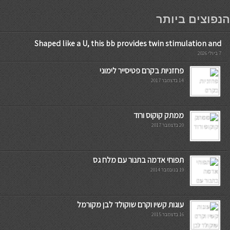
мостбет кг
הנפוצים ביותר
Shaped like a U, this bb provides twin stimulation and
7 ביולי 2026
פחזניות בקרם פטיסייר לימוני
14 בדצמבר 2017
ממתק קוקוס ורוד
20 בדצמבר 2017
תפוחי אדמה בתנור עם מלח גס
19 בנובמבר 2014
עוגות קשיו וקרם שוקולד לבן מקורמל
16 בדצמבר 2015