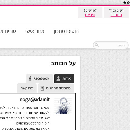
��
רשום כבר?
לא רשום?
התחבר
הירשם
הוסיפו מתכון
אזור אישי
טורים אי
על הכותב
אודות
Facebook
מתכונים אחרונים
צרו קשר
noga@adamit
שמי נגה ואני מאוד אוהבת לאפות, לבש
ולעשות ניסיונות במטבח. אני נשואה וא
לשני ילדים מקסימים שמכניסים לי הרב
הומור ופרספקטיבה לחיים.
אני אוהבת מתכונים שהם קלים, טעימים