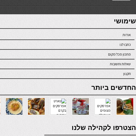
7slots
seriöse online casinos österreich
שימושי
אודות
כתבו לנו
מתכון מכל מקום
שאלות ותשובות
תקנון
online casino
החדשים ביותר
verde casino
הצטרפו לקהילה שלנו