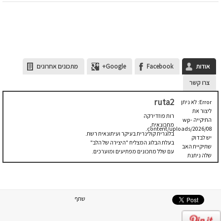
אודות
Facebook
Google+
מתכונים אחרונים
צרו קשר
ruta2
Error: לא ניתן
ליצור את
רות פוזדירקה
התיקייה wp-
מתכונאית,
content/uploads/2026/08.
בלוגרית קולינרית בעיקר ועיתונאית רשת.
יש לבדוק
בעלת הבלוג המצליח "היצירה של הלב"
שתיקיית האב
עם שלל מתכונים מפתיעים ומוערכים.
שלה ניתנת
לכתיבה.
שתף