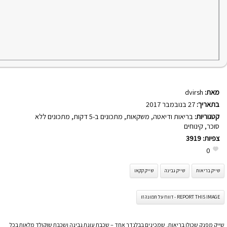
מאת:
dvirsh
בתאריך:
27 בנובמבר 2017
קטגוריות:
בריאות ודיאטה
,
משקאות
,
מתכונים ב-5 דקות
,
מתכונים ללא
סוכר
,
קינוחים
צפיות:
3919
0
שייק בריאות
שייק גבינה
שייק קקאו
REPORT THIS IMAGE - דווח על תמונה זו
שייק מפנק שכולו בריאות, שמכינים בבלנדר אחד – שכבת עוגת גבינה ושכבת שוקולד מלאות בכל