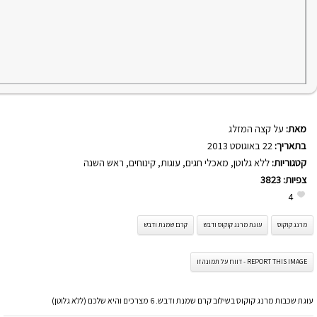
מאת:
על קצה המזלג
בתאריך:
22 באוגוסט 2013
קטגוריות:
ללא גלוטן
,
מאכלי חגים
,
עוגות
,
קינוחים
,
ראש השנה
צפיות:
3823
4
מרנג קוקוס
עוגת מרנג קוקוס ודבש
קרם שמנת ודבש
REPORT THIS IMAGE - דווח על תמונה זו
עוגת שכבות מרנג קוקוס בשילוב קרם שמנת ודבש. 6 מצרכים והיא שלכם (ללא גלוטן)