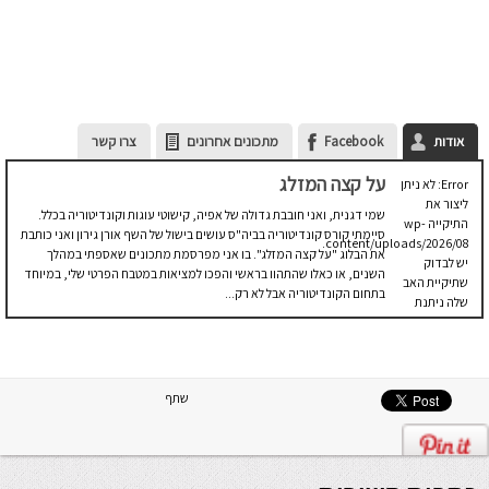
אודות
Facebook
מתכונים אחרונים
צרו קשר
על קצה המזלג
Error: לא ניתן
ליצור את
שמי דגנית, ואני חובבת גדולה של אפיה, קישוטי עוגות וקונדיטוריה בכלל.
התיקייה wp-
סיימתי קורס קונדיטוריה בביה"ס עושים בישול של השף אורן גירון ואני כותבת
content/uploads/2026/08.
את הבלוג "על קצה המזלג". בו אני מפרסמת מתכונים שאספתי במהלך
יש לבדוק
השנים, או כאלו שהתהוו בראשי והפכו למציאות במטבח הפרטי שלי, במיוחד
שתיקיית האב
בתחום הקונדיטוריה אבל לא רק...
שלה ניתנת
לכתיבה.
שתף