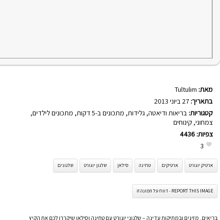
מאת:
Tultulim
בתאריך:
27 ביוני 2013
קטגוריות:
בריאות ודיאטה
,
גלידות
,
מתכונים ב-5 דקות
,
מתכונים לילדים
,
צמחוני
,
קינוחים
צפיות:
4436
3
ארטיק יוגורט
ארטיקים
טחינה
סילאן
שלגון יוגורט
שלגונים
REPORT THIS IMAGE - דווח על תמונה זו
בריאים, מזינים ובמתיקות עדינה – שלגוני יוגורט עם טחינה וסילאן שיקררו לכם את הקיץ