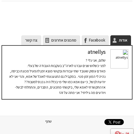
אודות
Facebook
מתכונים אחרונים
צרו קשר
atnellys
שלום, אני נלי ?
לפני כשלוש שנים עברנו לארה”ב בעקבות העבודה של בעלי.
מאדם עסוק שעובד שתי עבודות ובקושי מוצא זמן להפעיל מכונת כביסה,
נהיה לי המון זמן פנוי.. במקביל גם התגעגעתי לאוכל של אמא, והרי אני לא
יודעת לבשל, כי עם אמא כמו שלי מי בכלל היה נכנס למטבח??
אז התקשרתי לאמא שלי, ביקשתי מתכונים, הסברים, והתחלתי לבשל-
ויודעים מה גיליתי? אני מתה על זה!
שתף