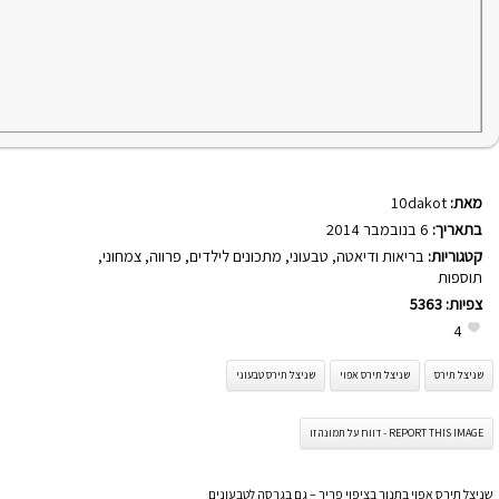
מאת:
10dakot
בתאריך:
6 בנובמבר 2014
קטגוריות:
בריאות ודיאטה
,
טבעוני
,
מתכונים לילדים
,
פרווה
,
צמחוני
,
תוספות
צפיות:
5363
4
שניצל תירס
שניצל תירס אפוי
שניצל תירס טבעוני
REPORT THIS IMAGE - דווח על תמונה זו
שניצל תירס אפוי בתנור בציפוי פריך – גם בגרסה לטבעונים