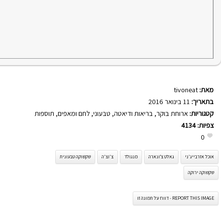
מאת:
tivoneat
בתאריך:
11 בינואר 2016
קטגוריות:
ארוחת בוקר
,
בריאות ודיאטה
,
טבעוני
,
לחם ומאפים
,
תוספות
צפיות:
4134
0
אוכל אזרבייג'ני
גאלט צ’ונארה
מנגולד
צ'וצ'ה
שקשוקה טבעונית
שקשוקה ירוקה
REPORT THIS IMAGE - דווח על תמונה זו