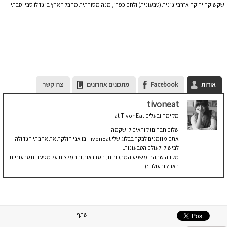
שקשוקה ירוקה אזרבייג’נית (טבעונית) ולחם כפרי, מנה מסורתית מחבל הארץ בו גדלו סבי וסבתי
אודות
Facebook
מתכונים אחרונים
צרו קשר
tivoneat
מקימה ובעלים
at
TivonEat
שלום חברים! קוראים לי שקמה.
אתם מוזמנים לבקר בבלוג שלי TivonEat בו אני חולקת את אהבתי הגדולה
לבישול ולעולם הטבעונות.
מקווה שתהנו משפע המתכונים, הסדנאות וההמלצות על מסעדות טבעוניות
בארץ ובעולם :)
שתף