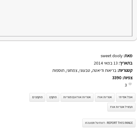
מאת:
sweet dooly
בתאריך:
13 במאי 2014
קטגוריות:
בריאות ודיאטה
,
טבעוני
,
צמחוני
,
תוספות
צפיות:
3390
3
אוכל אסייתי
אטריות אורז
אטריות אורז עם פטריות
מוקפץ
מוקפצים
תבשיל אטריות אורז
REPORT THIS IMAGE - דווח על תמונה זו