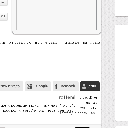
תבשיל
IS IMAGE
תבשיל עוף ואורז שמתבשלים יחדיו כשעה. שחומים וריחניים ממש כמו חמין שבוש
אודות
Facebook
Google+
מתכונים אחרונ
rotteml
Error: לא ניתן
ליצור את
בלוג הבישול הפופולרי של רותם ליברזון עם מתכונים שהצטבר
התיקייה wp-
הטעימה תשמח גם את המטבח שלכם ואת האהובים שלכם
content/uploads/2026/08.
יש לבדוק
שתיקיית האב