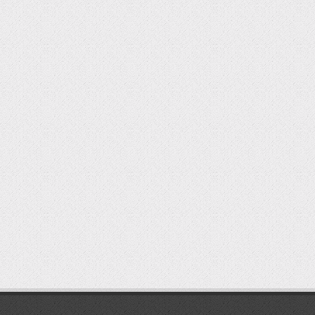
мостбет кг