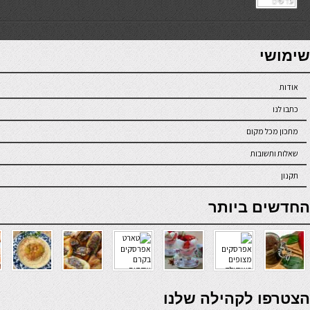
7slots
seriöse online casinos österreich
שימושי
אודות
כתבו לנו
מתכון מכל מקום
שאלות ותשובות
תקנון
online casino
החדשים ביותר
verde casino
הצטרפו לקהילה שלנו