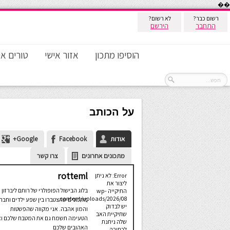
��
רשום כבר?
לא רשום?
התחבר
הירשם
הוסיפו מתכון
אזור אישי
טורים אי
על הכותב
אודות
Facebook
Google+
מתכונים אחרונים
צרו קשר
rotteml
Error: לא ניתן
ליצור את
בלוג הבישול הפופולרי של רותם ליברזון 
התיקייה wp-
content/uploads/2026/08.
מתכונים שהצטברו בין שפע ילדים וחבר
יש לבדוק
והמון אהבה. אני מקווה שהפשטות
שתיקיית האב
הטעימה תשמח גם את המטבח שלכם ו
שלה ניתנת
האהובים שלכם
לכתיבה.