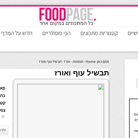
שיים
קטגוריות מתכונים
הכי פופולריים
חדש על המדף
אתם כאן:
Home
-
תוספות
-
אורז
-
תבשיל עוף ואורז
תבשיל עוף ואורז
מאת
בתא
קטגו
צפי
עם
ים
עוף ב
את