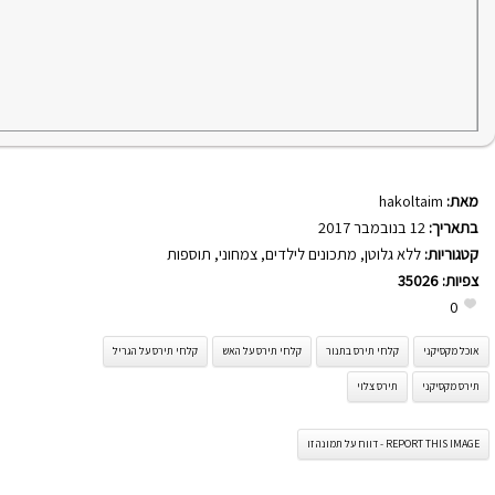
מאת:
hakoltaim
בתאריך:
12 בנובמבר 2017
קטגוריות:
ללא גלוטן
,
מתכונים לילדים
,
צמחוני
,
תוספות
צפיות:
35026
0
אוכל מקסיקני
קלחי תירס בתנור
קלחי תירס על האש
קלחי תירס על הגריל
תירס מקסיקני
תירס צלוי
REPORT THIS IMAGE - דווח על תמונה זו