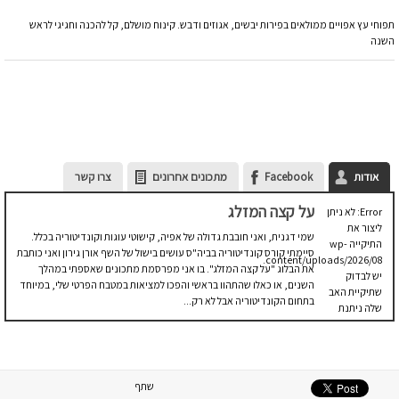
תפוחי עץ אפויים ממולאים בפירות יבשים, אגוזים ודבש. קינוח מושלם, קל להכנה וחגיגי לראש
השנה
אודות
Facebook
מתכונים אחרונים
צרו קשר
על קצה המזלג
Error: לא ניתן
ליצור את
שמי דגנית, ואני חובבת גדולה של אפיה, קישוטי עוגות וקונדיטוריה בכלל.
התיקייה wp-
סיימתי קורס קונדיטוריה בביה"ס עושים בישול של השף אורן גירון ואני כותבת
content/uploads/2026/08.
את הבלוג "על קצה המזלג". בו אני מפרסמת מתכונים שאספתי במהלך
יש לבדוק
השנים, או כאלו שהתהוו בראשי והפכו למציאות במטבח הפרטי שלי, במיוחד
שתיקיית האב
בתחום הקונדיטוריה אבל לא רק...
שלה ניתנת
לכתיבה.
שתף