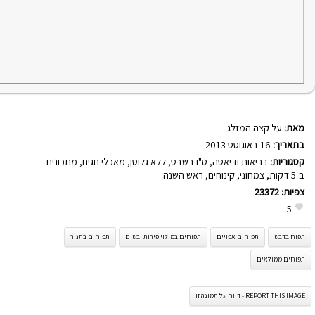
מאת:
על קצה המזלג
בתאריך:
16 באוגוסט 2013
קטגוריות:
בריאות ודיאטה
,
ט"ו בשבט
,
ללא גלוטן
,
מאכלי חגים
,
מתכונים
ב-5 דקות
,
צמחוני
,
קינוחים
,
ראש השנה
צפיות:
23372
5
תפוח בדבש
תפוחים אפויים
תפוחים במילוי פירות יבשים
תפוחים בתנור
תפוחים ממולאים
REPORT THIS IMAGE - דווח על תמונה זו