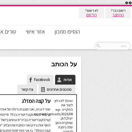
��
רשום כבר?
לא רשום?
התחבר
הירשם
הוסיפו מתכון
אזור אישי
טורים אי
על הכותב
אודות
Facebook
מתכונים אחרונים
צרו קשר
על קצה המזלג
Error: לא ניתן
ליצור את
שמי דגנית, ואני חובבת גדולה של אפיה
התיקייה wp-
content/uploads/2026/08.
קישוטי עוגות וקונדיטוריה בכלל. סיימתי
יש לבדוק
קורס קונדיטוריה בביה"ס עושים בישול 
שתיקיית האב
השף אורן גירון ואני כותבת את הבלוג "ע
שלה ניתנת
קצה המזלג". בו אני מפרסמת מתכונים
לכתיבה.