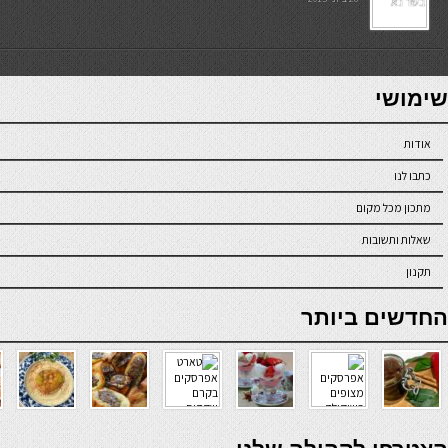
7slots
seriöse online casinos österreich
שימושי
אודות
כתבו לנו
מתכון מכל מקום
שאלות ותשובות
תקנון
online casino
החדשים ביותר
verde casino