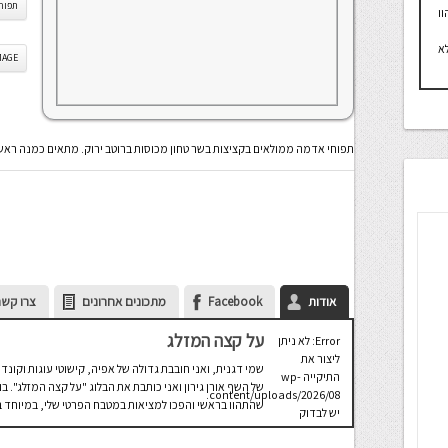
תפוח
ו
א
IS IMAGE
תפוחי אדמה ממולאים בקציצות בשר טחון מכוסות ברוטב ירוק. מתאים כמנה ראשו
אודות
Facebook
מתכונים אחרונים
צרו קשר
על קצה המזלג
Error: לא ניתן
ליצור את
שמי דגנית, ואני חובבת גדולה של אפיה, קישוטי עוגות וקונדי
התיקייה wp-
של השף אורן גירון ואני כותבת את הבלוג "על קצה המזלג".
content/uploads/2026/08.
שהתהוו בראשי והפכו למציאות במטבח הפרטי שלי, במיוחד בת
יש לבדוק
שתיקיית האב