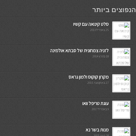
мостбет кг
הנפוצים ביותר
סלט קינואה עם קשיו
25 באפריל 2013
לזניה צמחונית של סבתא אולמינה
18 במרץ 2014
מקרון קוקוס ולמון גראס
27 באוקטובר 2015
עוגת טריפל וואו
9 באפריל 2017
מנות בשר נא
28 ביוני 2015