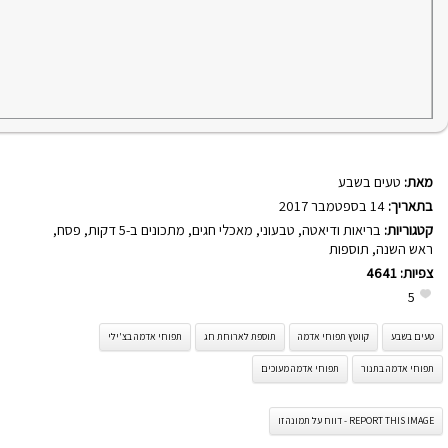
מאת:
טעים בשבע
בתאריך:
14 בספטמבר 2017
קטגוריות:
בריאות ודיאטה
,
טבעוני
,
מאכלי חגים
,
מתכונים ב-5 דקות
,
פסח
,
ראש השנה
,
תוספות
צפיות:
4641
5
טעים בשבע
קווטץ תפוחי אדמה
תוספת לארוחת חג
תפוחי אדמה בצ'ילי
תפוחי אדמה בתנור
תפוחי אדמה מעוכים
REPORT THIS IMAGE - דווח על תמונה זו