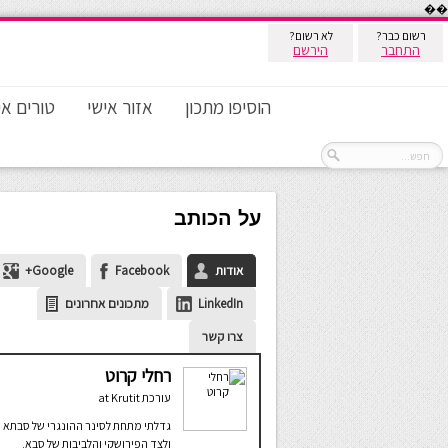
��
רשום כבר?
לא רשום?
התחבר
הירשם
הוסיפו מתכון
אזור אישי
טורים אי
על הכותב
אודות
Facebook
Google+
LinkedIn
מתכונים אחרונים
צרו קשר
רחלי קרוט
עורכת
at
Krutit
גדלתי מתחת לסינר ההונגרי של סבתא
ולצד הפירושקי והלביבות של סבא.