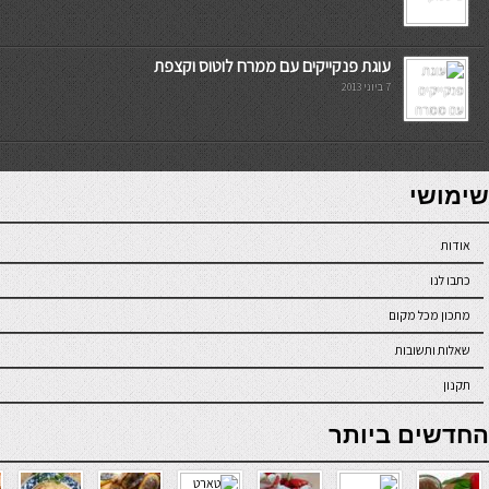
עוגת פנקייקים עם ממרח לוטוס וקצפת
7 ביוני 2013
7slots
seriöse online casinos österreich
שימושי
אודות
כתבו לנו
מתכון מכל מקום
שאלות ותשובות
תקנון
online casino
החדשים ביותר