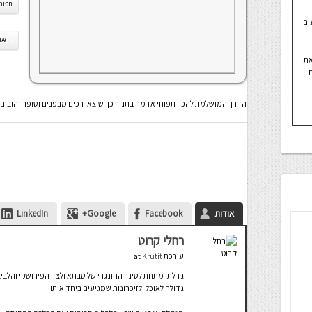
תפוחי
ים
IS IMAGE
את
ת
הדרך המושלמת להכין תפוחי אדמה בתנור כך שיצאו רכים מבפנים וסופר זהובים
אודות
Facebook
Google+
LinkedIn
רחלי קרוט
עורכת
at
Krutit
גדלתי מתחת לסינר ההונגרי של סבתא ולצד הפירושקי והלבי
גדולה לאוכל ולזיכרונות שמגיעים ביחד איתו.