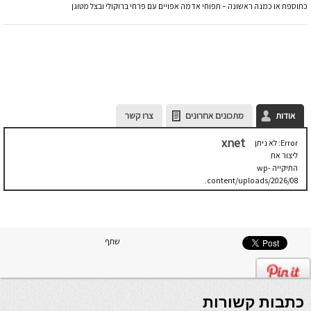
כתוספת או כמנה ראשונה – תפוחי אדמה אפויים עם פרחי ברוקולי ובצל מטוגן
אודות
מתכונים אחרונים
צרו קשר
xnet
Error: לא ניתן
ליצור את
התיקייה wp-
content/uploads/2026/08.
יש לבדוק
שתיקיית האב
שלה ניתנת
לכתיבה.
שתף
כתבות קשורות