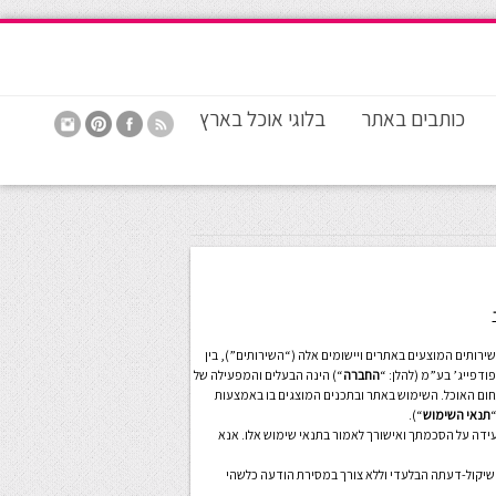
כותבים באתר
בלוגי אוכל בארץ
ודים לך על כי בחרת להיכנס לאתר FoodPage לרבות כל השירותים המוצעים באתרים ויישומים אלה (“השירותים”), בין
דפייג’ בע”מ (להלן: “
החברה
“) הינה הבעלים והמפעילה של
ום האוכל. השימוש באתר ובתכנים המוצגים בו באמצעות
“
תנאי השימוש
“).
עידה על הסכמתך ואישורך לאמור בתנאי שימוש אלו. אנא
 שיקול-דעתה הבלעדי וללא צורך במסירת הודעה כלשהי