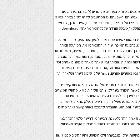
המוצגים באתר או באתרים מקושרים (לרבות בנוגע לתכנים
, אמינותם והשפעתם על המחשבים של הגולשים באתר. כמו כן
יוצא באלו תוצאות, ישירות או עקיפות, שייגרמו לך, לרכושך
ו/או בשל הורדה של כל חומר מהאתר (download).
דע המסחרי שיפורסמו באתר. למען הסר ספק, מובהר ומוסכם
, כהבעת תמיכה, עידוד, הסכמה או מתן חסות של האתר,
מו כן החברה אינה נותנת חסות, מעודדת, מציעה, מסכימה או
ל מידע, פרסומות, שירותים, מוצרים, דעות ועמדות המוצגים
, דעות ועמדות שהאתר ו/או שאתרים אחרים מפנים אליהם וכל
 המפורסמים באתר זה ו/או באתרים אליהם קיימת אפשרות
ו/או באתרים אחרים, נעשה על פי שיקול דעתך ועל אחריותך
תפרסמות באתר או באתרים אליהם הגעת באמצעות קישורים
שר יתעוררו בינך לבין נותני השירותים ו/או מספקי המוצרים
 ולפיכך אין לעשות בה שימוש הפוגע בזכות המפרסם.
 לאתר אינטרנט פעיל. החברה רשאית לסלק מהאתר קישורים
הבלעדי והמוחלט. העובדה שתמצא באתר קישור לאתר מסוים
וא (as is) בהתאם להחלטת החברה, ולא תהיה לך כל טענה, תביעה או דרישה כלפי החברה בגין
שימוש בתכנים המוצגים באתר ובמכשירי הקצה ובשירותי
סקות, יתקיימו בבטחה וללא טעויות, ויהיו חסינים מפני גישה