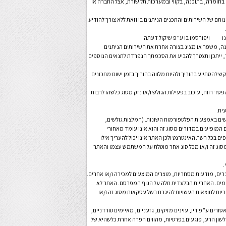
 בחומרה, בתוכנה, בקווי ובמערכות תקשורת, אצל החברה או
תם של השירותים והתכנים הניתנים בו וזאת ללא צורך להודיע
צגו ויפורסמו בו ע”פ שיקול דעתה.
מאפיין (feature) חדש באתר, אשר משנה, משפר או מציג בצורה אחרת את השירותים הניתנים
ר, ייתכן ותצטרך להביע את הסכמתך הנפרדת לתנאים הנוספים
ר מיועד למבוגרים. אם הינך מתחת לגיל 14, הינך מתבקש להסתייע בהוריך ולהיות מלווה בהוריך בזמן ישום מתכונים
סד רווח, עיכוב בפעילות הגולש ו/או נזק מסוג כלשהו לרבות
משים באמצעות הפלטפורמות השונות. (המלצות גולשים,
 המופיעים במדורים מסוג זה והוא אינו עומד מאחורי
 בכל רשת האינטרנט ולכן האתר אינו יכול להעריך אילו
מסוג זה ו/או מכל סוג אחר מוטלת על המשתמש עצמו והאתר
.
נרים, מודעות מסחריות, מוצרים המוצעים למכירה ו/או אחרים.
מים. האחריות הבלעדית חלה על הגוף המפרסם. האתר לא
יות לתוצאות העשויות להיגרם בשל עסקאות מסוג זה ו/או
סורים ע”פ דין, עוינים מזיקים, גזעניים, מאיימים טורדניים,
 לשון הרע, פוגעים בפרטיות, מהווים הפרה אחרת כלשהיא של