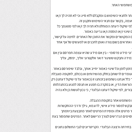
ר ולתנאי השימוש בו ומקבלם ללא סייג וכי לא תהיה לך ו/או
טעמה, בקשר עם תנאי השימוש ותקנון זה.
לפי שיקול-דעתה המוחלט ולא תהיה לך ו/או למי מטעמך כל
שינוי ו/או הוספה ו/או גריעה כאמור.
ם המקושרים ומקשר את התוכן של האתרים. לחיצה על קישור,
 אחראים בשום צורה ואופן לתכנים או למעשים של אף אחד
ני מידע פרסומי – בין אם מידע שהיא עצמה תפרסם ובין אם
ידה ותבקש ששיגור דואר אלקטרוני אליך, יפסק, עליך
ומדים לרשותו) בחלק מהשירותים או בכולם, לתקופה מוגבלת
לל אנחנו נשתמש בזכותנו זו (כאמור על פי שיקול דעתנו) רק
ראות הדין, או במקרה בו תפגע או תנסה לפגוע בהתנהלותו
ים, לפי שיקול דעתנו הבלעדי, כי נכון לעשות כן ולא נהיה
בקש למסור מידע אישי, לדוגמא, גילך ודרכי ההתקשרות
סור פרטים אלה ומסירת הפרטים לאתר מתבצעת ביוזמתך
מסוימים הנדרשים לצורך הרישום לאתר. הפרטים שתמסור בעת
חירתה ורצונה הבלעדי. הקריטריונים לגבי התשלום נתונים