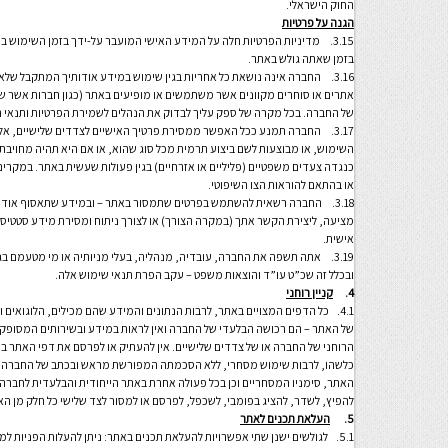
החוק הישראלי.
הגנה על פרטיות
3.15. מדיניות הפרטיות חלה על המידע האישי המועבר על-ידך בזמן השימוש ב
בזמן שאתה גולש באתר.
3.16. החברה אינה נושאת כל אחריות בגין שימוש במידע אודותיך המתקבל של
אתרים או סוחרים מקוונים אשר משתמשים או מופיעים באתר (כגון חברות אשר שי
של החברה. בכל מקרה של ספק עליך לבדוק את הנהלים לשמירת הפרטיות ותנאי הש
3.17. החברה תמנע ככל האפשר ממסירת פרטיך האישיים לצדדים שלישיים, א
השימוש, או מבוצעות לשם ביצוע תרמית מכל סוג שהוא, או אם היא תהיה מחויבת לע
כנגדה צעדים משפטיים (פליליים או אזרחיים) בגין פעולות שעשית באתר. במקרי
או בהתאם להוראות הצו השיפוטי.
3.18. החברה רשאית להשתמש בפרטים שתמסור באתר – ובמידע שתאסוף אודות
מציעה, ליצירת הקשר אתך (במקרה הצורך) או לצורך ניתוח ומסירת מידע סטטיסט
אישית.
3.19. אתה תשפה את החברה, עובדיה, מנהליה, בעלי מניותיה או מי מטעמם בגי
ובכלל זה שכ”ט עו”ד והוצאות משפט – עקב הפרת תנאי שימוש אלה.
4.
קניין רוחני
4.1. כל הדפים המצויים באתר, לרבות הנתונים והמידע שהם מכילים, הלוגואים
של האתר – הם רכושה הבלעדי של החברה ואין לראות במידע ובשירותים המסופקים 
הרוחני של החברה או של צדדים שלישיים. אין להעתיק או לפרסם את דפי האתר ב
כלשהו, לרבות שימוש מסחרי, ללא הסכמתה המפורשת מראש ובכתב של החברה. זכו
האתר, סימניו המסחריים וכן בכל פעולה אחרת באתר הייחודית והבלעדית לחברה, 
להפיץ, לשדר, להציג בפומבי, לשכפל, לפרסם או למסור לצד שלישי כל חלק מן
5.
העלאת תכנים לאתר
5.1. לגולשים ישנן שתי אפשרויות להעלאת תכנים באתר: ניתן להעלות הפניות למתכונים המופיעים באתרים אחרים ו/או