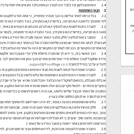
1.4. השימוש בלשון זכר בלבד הינו לצורך הנוחות בלבד ותנאים אלו יחולו על כל משתמשי האתר.
ים
2.
תנאי השתתפות
2.1. בכל כניסה לאתר וגלישה בו הנך מצהיר ומתחייב, כי אתה מודע לתקנון האת
למי מטעמך כל טענה ו/או תביעה, במישרין ו/או בעקיפין, כנגד החברה ו/או מי מ
את
2.2. לחברה הזכות לשנות ו/או להוסיף ו/או לגרוע מהנתונים המופיעים באתר, 
ת
טענה ו/או תביעה, במישרין ו/או בעקיפין, כנגד החברה ו/או מי מטעמה, בקשר עם 
2.3. מוסבר בזאת לגולש כי חלק מתכני האתר מהווה סקירה של המידע באתרי
תגרום לך לעזוב את האזור שנמצא בשליטת החברה ועל כן האתר ו/או החברה אינם
מהאתרים המקושרים. הכניסה לאתרים המקושרים הינה על אחריות הגולש בלבד.
2.4. הנך מאשר בזה, כי ידוע לך שהחברה תישלח אליך מדי פעם בדואר אלקטרו
מידע שתקבל לצורך משלוח מידי מפרסמים אחרים והנך נותן את הסכמתך לכך. במ
להודיע על כך במייל לכתובת:
support@FoodPage.co.il
.
2.5. החברה שומרת על זכותה לשנות את תנאי השימוש המפורטים בתקנון זה מזמן לזמן וכל שינוי כאמור יחייב אותך, ובלבד שיפורסם באתר.
2.6. לחברה שמורה הזכות למנוע השתתפות של גולש כלשהו (בכל האמצעים הע
או בלתי מוגבלת, בהתאם לשיקול דעת הבלעדי ומכל סיבה שהיא. אף על פי שבדרך כ
במקרים מיוחדים – למשל מקרים בהם יעלה חשש שהפרת את הוראות התקנון או הו
התקינה של האתר או בצד שלישי כלשהו, אנו נהיה רשאים לעשות כן ככל שנהיה סבור
חייבים להסביר או לנמק החלטה שלנו בעניין.
2.7. גולש שהשתתפותו נמנעה כאמור, לא יהיה רשאי לשוב ולהשתתף תחת שם משתמש אחר בתקופת ההגבלה.
2.8. חלק מהשירותים ו/או האפליקציות באתר טעונים הרשמה, שבמסגרתה תת
עמך, ו/או יהיו כפופים לתנאים נוספים שאינם מפורטים בתקנון. אינך מחויב למ
ובהסכמה מלאה שלך. שים לב כי לא תוכל להירשם לשירות אם לא תמסור פרטים 
ההרשמה לשירותים באתר יישמרו במאגר המידע של האתר.(
2.9. החברה שומרת לעצמה את הזכות, לדרוש תשלום עבור פרסום תכנים, לפי ב