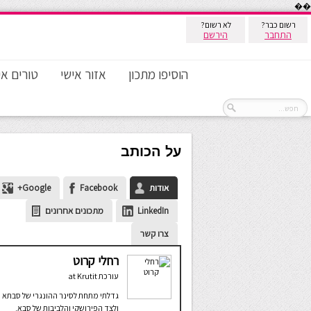
��
רשום כבר?
לא רשום?
התחבר
הירשם
הוסיפו מתכון
אזור אישי
טורים אי
על הכותב
אודות
Facebook
Google+
LinkedIn
מתכונים אחרונים
צרו קשר
רחלי קרוט
עורכת
at
Krutit
גדלתי מתחת לסינר ההונגרי של סבתא
ולצד הפירושקי והלביבות של סבא.