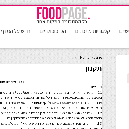
שיים
קטגוריות מתכונים
הכי פופולריים
חדש על המדף
אתם כאן:
Home
-
תקנון
תקנון
תקנון שימוש באתר
1.
כללי
1.1. גולש יקר, אנו מ
באמצעות מחשב, בין באמצעות הטלפון הסלולארי ובין באמצעות כל מדיה אחרת. פו
אתר האינטרנט
www.FoodPage.co.il
(להלן: “
האתר
“) המשמש כאתר תוכן בתח
מכשירי קצה שונים כפוף לתנאי השימוש באתר המפורטים בתקנון זה להלן (להלן: 
1.2. אנא קרא תנאים אלה בעיון ובקפידה, שכן תחילת השימוש באתר ותכניו מ
הקפד לקרוא ולאשר את תנאי השימוש כי הנך מסכים לכל האמור בתקנון זה
1.3. החברה שומרת לעצמה את הזכות לעדכן תנאי שימוש אלו, מעת לעת, לפי
מראש. תוקפו של שינוי תנאי השימוש יחל מרגע פרסומו באתר זה.