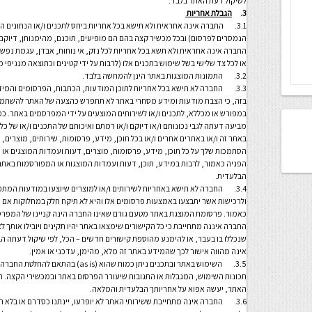
לשיקול דעת האתר בלבד.
3.
הגבלת אחריות
3.1. החברה אינה אחראית ולא תישא בכל אחריות ביחס לתכנים ו/או הנתונים 
הנמסרים לפרסום) ובכל מכשיר קצה בהם הם מופיעים, תוכנם, מהימנותן, דיוקם
החברה אינה אחראית ולא תשא בכל אחריות לכל נזק, אי נוחות, אבדן, עגמת נפש וכ
או לכל צד שלישי בשל שימוש בתכנים אלו (לרבות על ידי קטינים וכתוצאה מנגיפי מחשב) 
3.2. התמונות המוצגות באתר הינן להמחשה בלבד.
3.3. החברה לא תישא בכל אחריות לתוכן המודעות, הכתבות, הפרסומים והמי
בזה, כי הצבת מודעות ומידע מסחרי באתר לא תתפרש כהצעה של האתר להשתמש
במפורש או מכללא, לתכנים ו/או לשירותים המוצעים על ידי המפרסמים באתר. כ
מביעה דעתה לגבי נכונותם ו/או דיוקם ו/או רמתם ואיכותם של התכנים ו/או של כ
באתר זה ו/או באתרים אחרים ו/או בכל תוכן, מידע, פרסומות, שירותים, מוצרים
הסתמכות שלך על כל תוכן, מידע, פרסומות, מוצרים, דעות ועמדות המוצגים או
הפניה כאמור, לרבות במידע, תוכן, דעות ועמדות המוצגות או המפורסמות באתר 
הבלעדית.
3.4. החברה לא תישא באחריות לשירותים ו/או למוצרים שיוצעו במודעות המ
ולרכישות אשר יתבצעו באמצעות פרסומים אלו והיא לא תיקח חלק במחלוקות אם וכא
כאמור. פרסומת המוצגת באתר מטעם גורם שאינו החברה הינה קניינו של המפרסם
החברה איננה מתחייבת כי כל הקישורים שימצאו באתר יהיו תקינים ויובילו אותך
שנכללו בו בעבר, או להימנע מהוספת קישורים חדשים – הכל, לפי שיקול דעתה 
אינה מהווה אישור לכך שהמידע באתר זה מלא, מהימן, עדכני או אמין.
3.5. השימוש באתר ובתכנים ניתן כמות שה
תכונות השימוש, המגבלות או התגובות שיעורר הפרסום באתר ובמכשירי הקצה. ה
האתר, יעשה אפוא על אחריותך הבלעדית והמלאה.
3.6. החברה אינה מתחייבת ששירותי האתר לא יופרעו, יינתנו כסדרם או בלא הפ