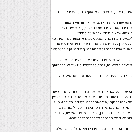
שירותי האתר, וכן על מידע שנאסף אודותיך על ידי החברה
א באמצעותה ע”י צדדים שלישיים לרבות גופים מסחריים,
רותיהם ו/או מוצריהם מוצגים באתר), ואשר אינם בשליטתה
ימוש של אותו סוחר, אתר או גוף מסחרי.
לא במקרה בו החברה תמצא כי פעולותיך באתר מפרות את תנאי
שות כן על פי צו שיפוטי או אם תעמוד בפני איום שינקטו
ם אלו רשאית החברה למסור את פרטיך לצד הטוען כי נפגע ממך
 דפוסי השימוש באתר – לצורך שיפור השירותים שהיא
י לצדדים שלישיים, לרבות מפרסמים. מידע זה לא יזהה אותך
ן כל נזק, הפסד, אבדן רווח, תשלום או הוצאה שייגרמו להם –
 והסימנים של הקבוצה, השם של האתר, הרעיון העומד בבסיסו
על-ידה באתר כמקנים רישיון כלשהו או זכויות כלשהן בקניין
מלואם או בחלקם ו/או לעשות בהם או במידע שבתוכם שימוש
יות היוצרים ברעיון העומד ביסוד האתר, לרבות עיצוב
שמורים לחברה. כמו כן, אין להכניס באתר שינויים, להעתיק,
 האתר בלא קבלת הסכמתה של החברה בכתב ומראש.
להעלות מתכון מלא