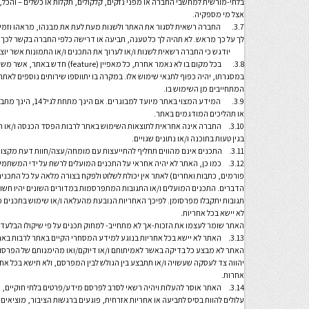
בלתי-מורשית למחשבי החברה או מפני נזקים, קלקולים, תקלות או כשלים – והכל,
אצל מי מספקיה.
3.7. החברה רשאית לסגור את האתר ולשנות מעת לעת את מבנהו, מראהו וזמינו
לך על כך מראש. לא תהיה לך כל טענה, תביעה או דרישה כלפי החברה בקשר לכך.
יודגש כי החברה רשאית לשנות ו/או לערוך את התכנים ו/או התמונות אשר יו
3.8. בכל מקום בו לא נאמר אחרת, כל 
במסגרתו, יהיה כפוף לתנאי שימוש אלו. במקרה בו יתווספו שירותים נוספים לאת
המתחייבים מן השימוש בו.
3.9. המידע המצוי באת
או תהליכים המודגמים באתר.
3.10. החברה אינה אחראית לתוצאות השימוש באתר לרבות הפסד הכנסה ו/או הפ
בגין טעות בתוכנה ו/או נתונים שגויים.
3.11. התכנים אינם מהווים תחליף להתייעצות עם מומחה/עצה/חוות דעת מקצועית.
3.12. כמו כן, האתר לא יהיה אחראי על התכנים המועלים לרשת על ידי המשת
פורמים, כתבות ואחרים) לאתר אין יכולת לשלוט ולפקח בצורה מלאה על כל התכנים
הדברים. התכנים המועלים ו/או התגובות המתפרסמות במדורים השונים יהיו חשופים
תגובות יתקבלו מפרסומן. לפיכך האחריות הנובעת מהעלאה ו/או שימוש בתכנים 
לא יישא בכל אחריות.
האתר שומר לעצמו את הזכות-אך לא מתחייב- למחוק תכנים על פי שיקולו הבלעדי
3.13. האתר לא יישא בכל אחריות בנוגע למידע המסחרי הקיים באתר לרבות בא
האתר לא מבצע כל בדיקה באשר לאמיתותם ו/או דיוקם/ואו מהימנותם של הפרסו
יהווה צד לעסקה שעשויה ו/או תתבצע בין הגולש לבין המפרסם, ולא תישא בכל אחר
אחרות.
3.14. האתר אוסר להעלות ויהיה רשאי לסרב לפרסם מידע/פרטים בלתי חוקיים, א
עלולים להוות בסיס לתביעה או אחריות אזרחית, פוגעים ברגשות הציבור, מוציאים