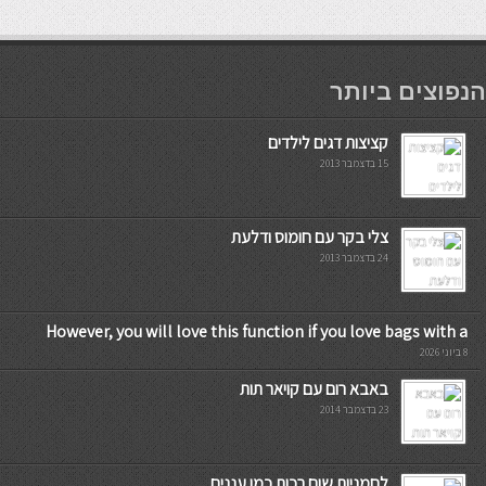
мостбет кг
הנפוצים ביותר
קציצות דגים לילדים
15 בדצמבר 2013
צלי בקר עם חומוס ודלעת
24 בדצמבר 2013
However, you will love this function if you love bags with a
8 ביוני 2026
באבא רום עם קויאר תות
23 בדצמבר 2014
לחמניות שום רכות כמו עננים