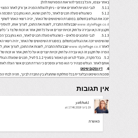
באתר עצמו, והכל בכפוף להוראות המפורטות להלן:
5.1.1. לגבי הפניות לאתרים אחרים – ניתן להעלות הפניה אך ורק לאתר המצוי בבעלותו ובאחריותו של הגולש;
5.1.2 כשהגולש מעלה תכנים לאתר, כל תוכן שהוא, הוא נותן בכך הסכמה כ
יזכה את הגולש בתשלום. במסגרת השימושים של האתר, יהיה רשאי האתר לשתף ו/
www.stylePage.co.il
שבבעלות החברה, לשנות את התוכן, לערוך אותו, להוסיף ת
תקנון זה ו/או עבירה על חוק זכויות יוצרים או על כל חוק אחר או זכות של צד ג’ כלש
5.1.3. לגבי מתכונים מלאים – כשהגולש מעלה תכנים לאתר, הוא נותן בכך ה
שהשימוש יזכה את הגולש בתשלום. במסגרת השימושים של האתר, יהיה רשאי האת
לאתר
www.stylePage.co.il
שבבעלות החברה, לשנות את התוכן, לערוך אותו, להו
הפרה של תקנון זה ו/או עבירה על חוק זכויות יוצרים או על כל חוק אחר או זכות של 
5.2. בכל מקרה, ומבלי לגרוע מן האמור בס
אותם לאתר. הגולש מצהיר כי הוא מודע ומסכים כי הורדת תכנים אשר העלה לאת
6.
דין ומקום שיפוט
סמכות השיפוט הבלעדית בכל מחלוקת שתתגלע בין החברה לבינך, תהיה לבתי המשפט
אין תגובות
yafchuk1
19 ביוני 2018 at 17:46
מאשרת