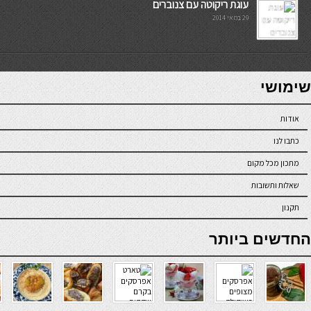
עוגת ריקוטה עם צנוברים
29 במאי 2014
7slots
seriöse online casinos österreich
שימושי
אודות
כתבו לנו
מתכון מכל מקום
שאלות ותשובות
תקנון
online casino
החדשים ביותר