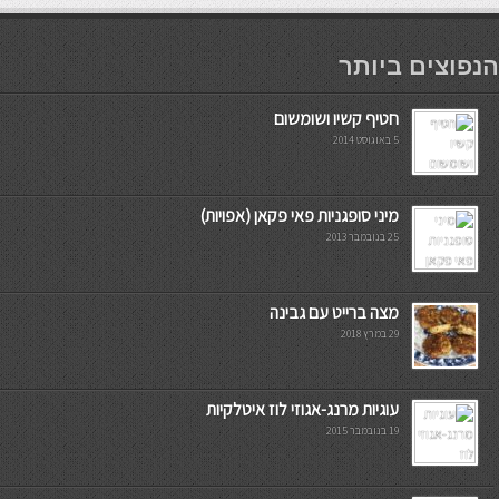
мостбет кг
הנפוצים ביותר
חטיף קשיו ושומשום
5 באוגוסט 2014
מיני סופגניות פאי פקאן (אפויות)
25 בנובמבר 2013
מצה ברייט עם גבינה
29 במרץ 2018
עוגיות מרנג-אגוזי לוז איטלקיות
19 בנובמבר 2015