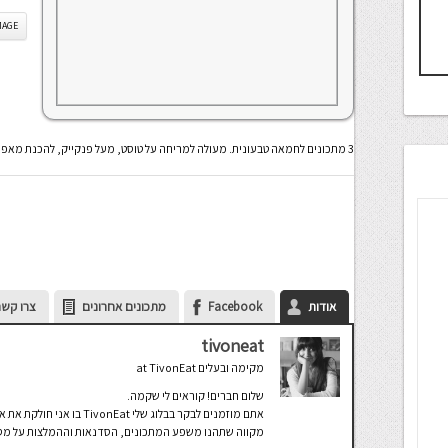
IS IMAGE
3 מתכונים לחמאה טבעונית. מעולה למריחה על טוסט, מעל פנקייק, להכנת מאפים ואפילו בצק עלים!
אודות
Facebook
מתכונים אחרונים
צרו קשר
tivoneat
מקימה ובעלים
at
TivonEat
שלום חברים! קוראים לי שקמה.
אתם מוזמנים לבקר בבלוג שלי TivonEat בו אני חולקת את אהבתי הגדולה לבישול ולעולם הטבעונות.
מקווה שתהנו משפע המתכונים, הסדנאות וההמלצות על מסעד