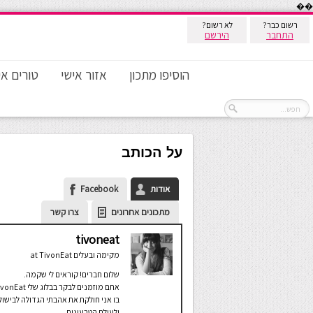
��
רשום כבר?
לא רשום?
התחבר
הירשם
הוסיפו מתכון
אזור אישי
טורים אי
על הכותב
אודות
Facebook
מתכונים אחרונים
צרו קשר
tivoneat
מקימה ובעלים
at
TivonEat
שלום חברים! קוראים לי שקמה.
אתם מוזמנים לבקר בבלוג שלי t
בו אני חולקת את אהבתי הגדולה לבישול
ולעולם הטבעונות.