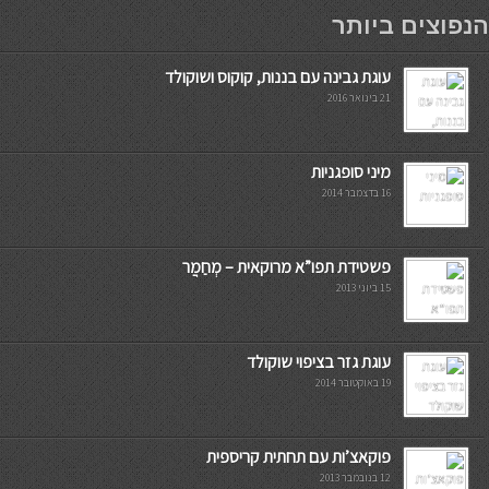
мостбет кг
הנפוצים ביותר
עוגת גבינה עם בננות, קוקוס ושוקולד
21 בינואר 2016
מיני סופגניות
16 בדצמבר 2014
פשטידת תפו”א מרוקאית – מְחַמֲר
15 ביוני 2013
עוגת גזר בציפוי שוקולד
19 באוקטובר 2014
פוקאצ’ות עם תחתית קריספית
12 בנובמבר 2013