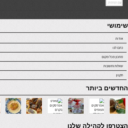
7slots
seriöse online casinos österreich
שימושי
אודות
כתבו לנו
מתכון מכל מקום
שאלות ותשובות
תקנון
online casino
החדשים ביותר
verde casino
הצטרפו לקהילה שלנו