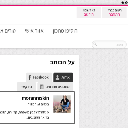
��
רשום כבר?
לא רשום?
התחבר
הירשם
הוסיפו מתכון
אזור אישי
טורים אי
על הכותב
אודות
Facebook
מתכונים אחרונים
צרו קשר
moranraskin
בעלים
at
המזווה
מנסה לג'גל בין משפחה, קריירה, תזונה
בריאה ותחביבים...