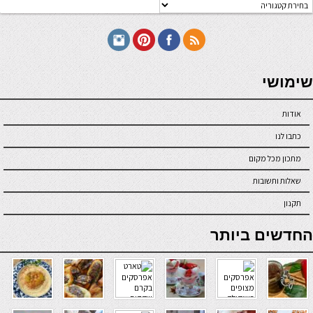
טגוריות
תכונים
seriöse online casinos österreich
שימושי
אודות
כתבו לנו
מתכון מכל מקום
שאלות ותשובות
תקנון
online casino
החדשים ביותר