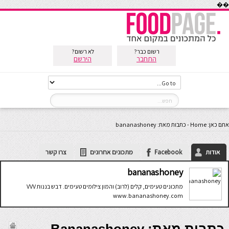
��
רשום כבר?
לא רשום?
התחבר
הירשם
אתם כאן:
Home
-
כתבות מאת: bananashoney
אודות
Facebook
מתכונים אחרונים
צרו קשר
bananashoney
מתכונים טעימים, קלים (לרוב) והמון צילומים טעימים. דבש בננות VVV
www.bananashoney.com