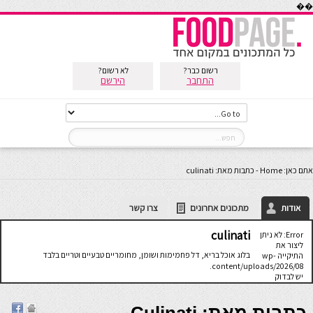
��
רשום כבר?
לא רשום?
התחבר
הירשם
אתם כאן:
Home
-
כתבות מאת: culinati
אודות
מתכונים אחרונים
צרו קשר
culinati
Error: לא ניתן
ליצור את
בלוג אוכל בריא, דל פחמימות ושומן, מחומריים טבעיים וטריים בלבד
התיקייה wp-
content/uploads/2026/08.
יש לבדוק
שתיקיית האב
שלה ניתנת
לכתיבה.