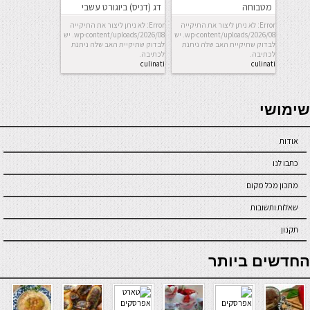
מטבוחה
דג (דניס) ביוגורט עשבי
תיבול
Error: לא ניתן ליצור את התיקייה
Error: לא ניתן ליצור את התיקייה
wp-content/uploads/2026/08. יש
wp-content/uploads/2026/08. יש
לבדוק שתיקיית האב שלה ניתנת
לבדוק שתיקיית האב שלה ניתנת
לכתיבה.
לכתיבה.
culinati
culinati
seriöse online casinos österreich
שימושי
אודות
כתבו לנו
מתכון מכל מקום
שאלות ותשובות
תקנון
online casino
החדשים ביותר