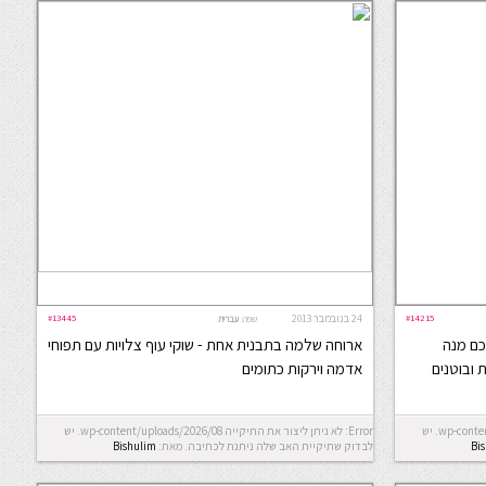
#14215
24 בנובמבר 2013
#13445
שפה:
עברית
כם מנה
ארוחה שלמה בתבנית אחת - שוקי עוף צלויות עם תפוחי
 ובוטנים
אדמה וירקות כתומים
Error: לא ניתן ליצור את התיקייה wp-content/uploads/2026/08. יש
Error: לא ניתן ליצור את התיקייה wp-content/uploads/2026/08. יש
Bi
לבדוק שתיקיית האב שלה ניתנת לכתיבה.
מאת:
Bishulim