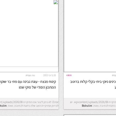
#3031
26 ביוני 2013
ברית
שפה:
עברית
ינים ניוקי ביתי בקלי קלות ברוטב
קינוח מנצח - עוגת גבינה עם פתי בר שוקו
המתכון הסודי של מיקי שמו
Error: לא ניתן ליצור את התיקייה wp-content/uploads/2026/08. יש
ניתנת לכתיבה.
מאת:
Bishulim
לבדוק שתיקיית האב שלה ניתנת לכתיבה.
מאת:
shulim