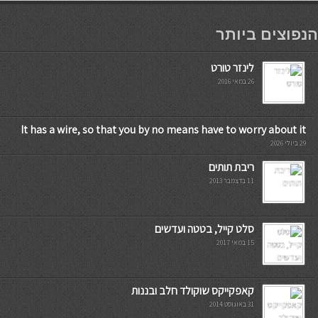
мостбет кг
הנפוצים ביותר
לינזר טורט
26 במאי 2016
It has a wire, so that you by no means have to worry about it
29 ביולי 2026
ריבת תותים
11 בדצמבר 2013
סלט קייל, בטטה ועדשים
15 במאי 2017
קאפקייקס שוקולד חלב ובננות
31 באוגוסט 2014