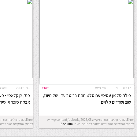
17 ביוני 2013
#4007
5 ביוני 2013
שפה:
עברית
שפה:
עב
פילה סלמון עסיסי עם סלט חסה ברוטב עדין של מיונז,
פנקייק קלאסי - פש
שום ושקדים קלויים
אבקת סוכר או סירו
Error: לא ניתן ליצור את התיקייה wp-content/uploads/2026/08. יש
לבדוק שתיקיית האב שלה ניתנת לכתיבה.
מאת:
Bishulim
לבדוק שתיקיית האב שלה 