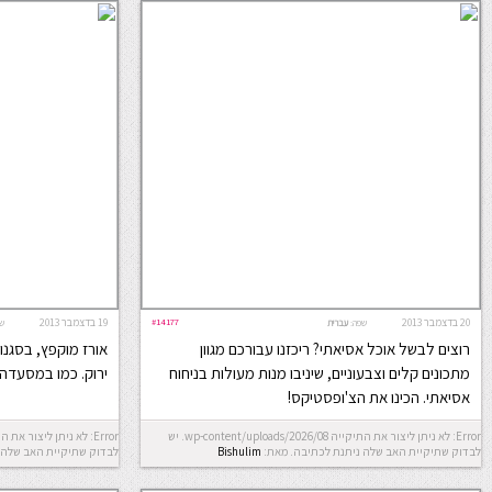
20 בדצמבר 2013
#14177
19 בדצמבר 2013
שפה:
עברית
ש
רוצים לבשל אוכל אסיאתי? ריכזנו עבורכם מגוון
אורז מוקפץ, בסגנון
מתכונים קלים וצבעוניים, שיניבו מנות מעולות בניחוח
ירוק. כמו במסעדה 
אסיאתי. הכינו את הצ'ופסטיקס!
Error: לא ניתן ליצור את התיקייה wp-content/uploads/2026/08. יש
לבדוק שתיקיית האב שלה ניתנת לכתיבה.
מאת:
Bishulim
לבדוק שתיקיית האב שלה 