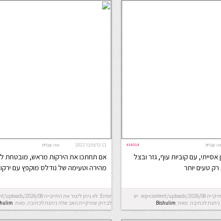
#14514
11 בדצמבר 2013
פה:
עברית
שפה:
עברית
 אסייתי, עם קוביות עוף, גזר ובצל
אם תחתכו את הירקות מראש, מובטחת ל
רק טעים יותר
מהירה וטעימה של נודלס מוקפץ עם ירקות
Error: לא ניתן ליצור את התיקייה wp-content/uploads/2026/08. יש
ניתנת לכתיבה.
מאת:
Bishulim
לבדוק שתיקיית האב שלה ניתנת לכתיבה.
מאת:
shulim