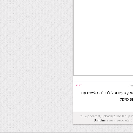
#2960
רית
וט, טעים וקל להכנה. מגישים עם
פ מייפל
Error: לא ניתן ליצור את התיקייה wp-content/uploads/2026/08. יש
ניתנת לכתיבה.
מאת:
Bishulim