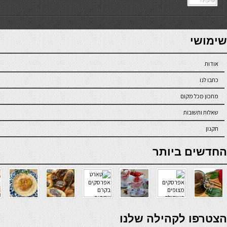
7slots
seriöse online casinos österreich
שימושי
אודות
כתבו לנו
מתכון מכל מקום
שאלות ותשובות
תקנון
online casino
החדשים ביותר
verde casino
הצטרפו לקהילה שלנו