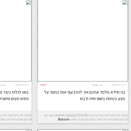
3 ביולי 2013
#5127
2 ביולי 2013
שפה:
עברית
שפה:
ע
בני סיידא מלמד אתכם איך להכין עוף אפוי בתנור על
בואו לגלות כיצד מכ
מצע בטטות בשום סויה ודבש
פסטו טעים ומשביע
Error: לא ניתן ליצור את התיקייה wp-content/uploads/2026/08. יש
לבדוק שתיקיית האב שלה ניתנת לכתיבה.
מאת:
Bishulim
לבדוק שתיקיית האב שלה 