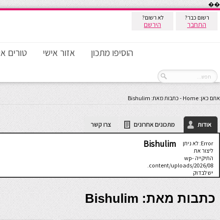
��
רשום כבר?
לא רשום?
התחבר
הירשם
הוסיפו מתכון
אזור אישי
טורים אי
אתם כאן:
Home
-
כתבות מאת: Bishulim
אודות
מתכונים אחרונים
צרו קשר
Bishulim
Error: לא ניתן
ליצור את
התיקייה wp-
content/uploads/2026/08.
יש לבדוק
שתיקיית האב
שלה ניתנת
לכתיבה.
כתבות מאת: Bishulim