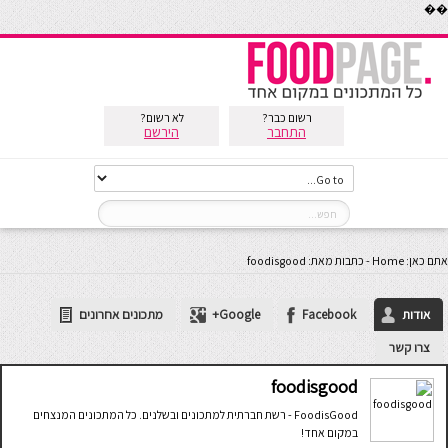
��
רשום כבר?
לא רשום?
התחבר
הירשם
אתם כאן:
Home
-
כתבות מאת: foodisgood
אודות
Facebook
Google+
מתכונים אחרונים
צרו קשר
foodisgood
FoodisGood - רשת חברתית למתכונים ובשלנים. כל המתכונים המנצחים
במקום אחד!