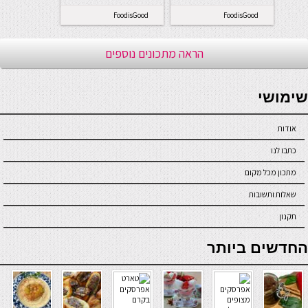
FoodisGood
FoodisGood
הראה מתכונים נוספים
seriöse online casinos österreich
שימושי
אודות
כתבו לנו
מתכון מכל מקום
שאלות ותשובות
תקנון
online casino
החדשים ביותר