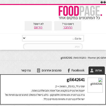
��
רשום כבר?
לא רשום?
התחבר
הירשם
אתם כאן:
Home
-
כתבות מאת: gili642641
אודות
Facebook
מתכונים אחרונים
צרו קשר
gili642641
שמי גילי, בת 35, נשואה + 2.
יועצת ארגונית במקצוע אבל אופה ומבשלת בנשמה.
גרה בגרמניה ומגשימה חלום קטן - בלוג בישול המשלב מתכונים עם חוויות של
ישראלית בגרמניה וחוויות מהחיים בכלל.