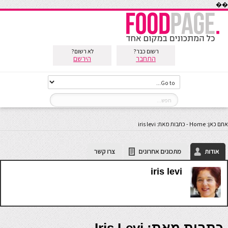
��
רשום כבר?
לא רשום?
התחבר
הירשם
אתם כאן:
Home
-
כתבות מאת: iris levi
אודות
מתכונים אחרונים
צרו קשר
iris levi