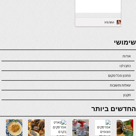
iris levi
seriöse online casinos österreich
שימושי
אודות
כתבו לנו
מתכון מכל מקום
שאלות ותשובות
תקנון
online casino
החדשים ביותר