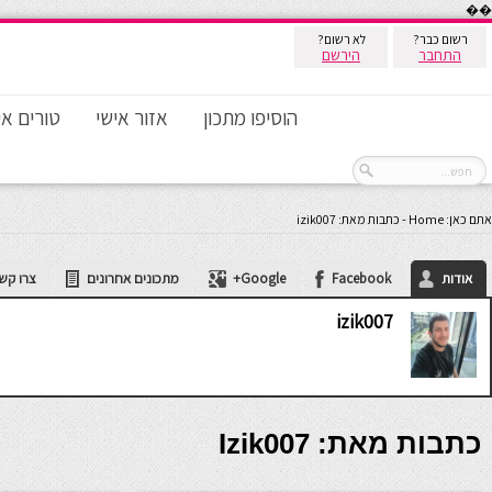
��
רשום כבר?
לא רשום?
התחבר
הירשם
הוסיפו מתכון
אזור אישי
טורים אי
אתם כאן:
Home
-
כתבות מאת: izik007
אודות
Facebook
Google+
מתכונים אחרונים
צרו קש
izik007
כתבות מאת: Izik007