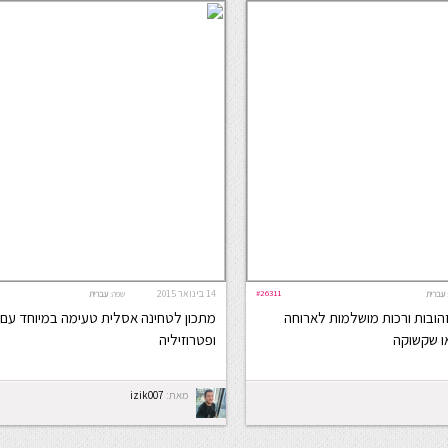
#26311
14 בינואר 2015
עברית
שפה:
עברית
הובות ורכות מושלמות לארוחה
מתכון לטחינה אסלית טעימה במיוחד עם ש
ו שקשוקה
ופטרוזיליה
מאת:
izik007