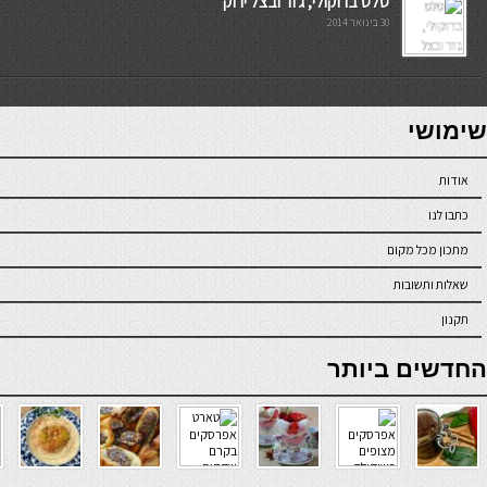
סלט ברוקולי, גזר ובצל ירוק
30 בינואר 2014
7slots
seriöse online casinos österreich
שימושי
אודות
כתבו לנו
מתכון מכל מקום
שאלות ותשובות
תקנון
online casino
החדשים ביותר