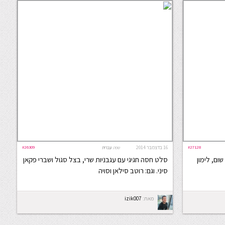
#27128
16 בדצמבר 2014
#26309
שפה:
עברית
ום, לימון
סלט חסה חגיגי עם עגבניות שרי, בצל סגול ושברי פקאן
סיני. וגם: רוטב סילאן וסויה
מאת:
izik007